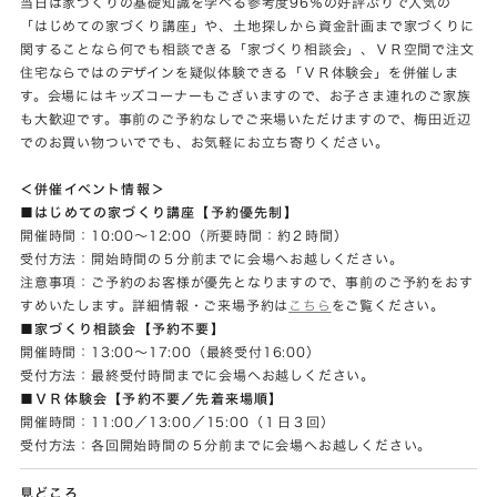
当日は家づくりの基礎知識を学べる参考度96％の好評ぶりで人気の
「はじめての家づくり講座」や、土地探しから資金計画まで家づくりに
関することなら何でも相談できる「家づくり相談会」、ＶＲ空間で注文
住宅ならではのデザインを疑似体験できる「ＶＲ体験会」を併催しま
す。会場にはキッズコーナーもございますので、お子さま連れのご家族
も大歓迎です。事前のご予約なしでご来場いただけますので、梅田近辺
でのお買い物ついででも、お気軽にお立ち寄りください。
＜併催イベント情報＞
■はじめての家づくり講座【予約優先制】
開催時間：10:00～12:00（所要時間：約２時間）
受付方法：開始時間の５分前までに会場へお越しください。
注意事項：ご予約のお客様が優先となりますので、事前のご予約をおす
すめいたします。詳細情報・ご来場予約は
こちら
をご覧ください。
■家づくり相談会【予約不要】
開催時間：13:00～17:00（最終受付16:00）
受付方法：最終受付時間までに会場へお越しください。
■ＶＲ体験会【予約不要／先着来場順】
開催時間：11:00／13:00／15:00（１日３回）
受付方法：各回開始時間の５分前までに会場へお越しください。
見どころ