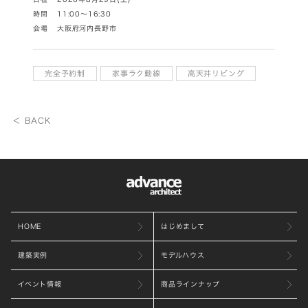
時間
11:00～16:30
会場
大阪府河内長野市
完全予約制
家事ラク動線
高天井リビング
＜ BACK
HOME
はじめまして
建築実例
モデルハウス
イベント情報
商品ラインナップ