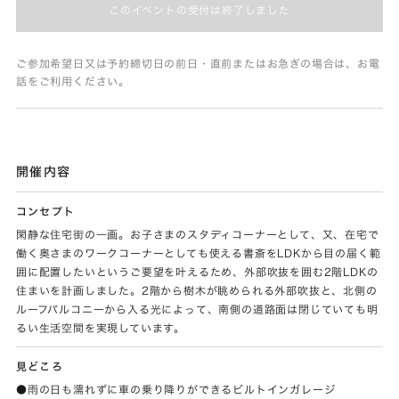
このイベントの受付は終了しました
ご参加希望日又は予約締切日の前日・直前またはお急ぎの場合は、お電
話をご利用ください。
開催内容
コンセプト
閑静な住宅街の一画。お子さまのスタディコーナーとして、又、在宅で
働く奥さまのワークコーナーとしても使える書斎をLDKから目の届く範
囲に配置したいというご要望を叶えるため、外部吹抜を囲む2階LDKの
住まいを計画しました。2階から樹木が眺められる外部吹抜と、北側の
ルーフバルコニーから入る光によって、南側の道路面は閉じていても明
るい生活空間を実現しています。
見どころ
●雨の日も濡れずに車の乗り降りができるビルトインガレージ