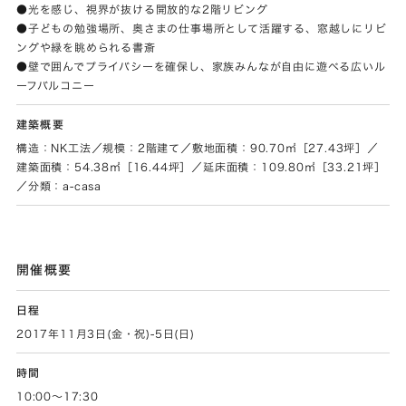
●光を感じ、視界が抜ける開放的な2階リビング
●子どもの勉強場所、奥さまの仕事場所として活躍する、窓越しにリビ
ングや緑を眺められる書斎
●壁で囲んでプライバシーを確保し、家族みんなが自由に遊べる広いル
ーフバルコニー
建築概要
構造：NK工法／規模：2階建て／敷地面積：90.70㎡［27.43坪］／
建築面積：54.38㎡［16.44坪］／延床面積：109.80㎡［33.21坪］
／分類：a-casa
開催概要
日程
2017年11月3日(金・祝)-5日(日)
時間
10:00～17:30