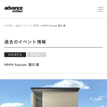
メ
ニ
ュ
ー
HOME
>
過去のイベント情報
>
HHH-house 囲む家
過去のイベント情報
完成見学会
開催終了
HHH-house 囲む家