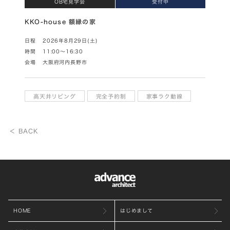
OB宅見学会
受付中
KKO-house 額縁の家
日程
2026年8月29日(土)
時間
11:00～16:30
会場
大阪府河内長野市
高天井リビング
完全予約制
家事ラク動線
＜ BACK
HOME
はじめまして