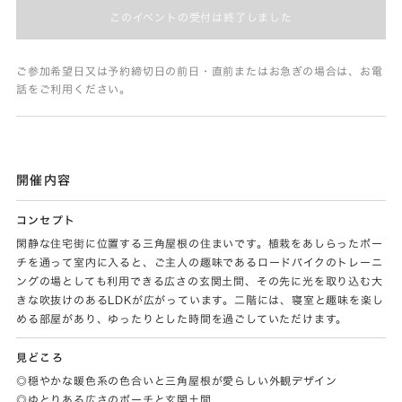
このイベントの受付は終了しました
ご参加希望日又は予約締切日の前日・直前またはお急ぎの場合は、お電
話をご利用ください。
開催内容
コンセプト
閑静な住宅街に位置する三角屋根の住まいです。植栽をあしらったポー
チを通って室内に入ると、ご主人の趣味であるロードバイクのトレーニ
ングの場としても利用できる広さの玄関土間、その先に光を取り込む大
きな吹抜けのあるLDKが広がっています。二階には、寝室と趣味を楽し
める部屋があり、ゆったりとした時間を過ごしていただけます。
見どころ
◎穏やかな暖色系の色合いと三角屋根が愛らしい外観デザイン
◎ゆとりある広さのポーチと玄関土間