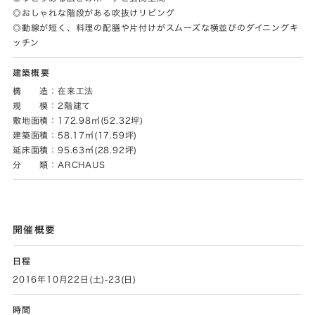
◎おしゃれな階段がある吹抜けリビング
◎動線が短く、料理の配膳や片付けがスムーズな横並びのダイニングキ
ッチン
建築概要
構 造：在来工法
規 模：2階建て
敷地面積：172.98㎡(52.32坪)
建築面積：58.17㎡(17.59坪)
延床面積：95.63㎡(28.92坪)
分 類：ARCHAUS
開催概要
日程
2016年10月22日(土)-23(日)
時間