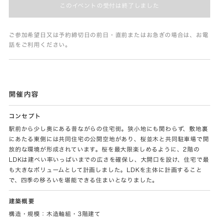
このイベントの受付は終了しました
ご参加希望日又は予約締切日の前日・直前またはお急ぎの場合は、お電
話をご利用ください。
開催内容
コンセプト
駅前から少し奥にある昔ながらの住宅街。狭小地にも関わらず、敷地裏
にあたる東側には共同住宅の公開空地があり、桜並木と共同駐車場で開
放的な環境が形成されています。桜を最大限楽しめるように、2階の
LDKは建ぺい率いっぱいまでの広さを確保し、大開口を設け、住宅で最
も大きなボリュームとして計画しました。LDKを主体に計画すること
で、四季の移ろいを堪能できる住まいとなりました。
建築概要
構造・規模：木造軸組・3階建て