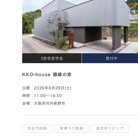
OB宅見学会
受付中
KKO-house 額縁の家
日程
2026年8月29日(土)
時間
11:00～16:30
会場
大阪府河内長野市
完全予約制
家事ラク動線
高天井リビング