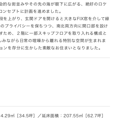
会的な街並みやその先の海が眼下に広がる、絶好のロケ
コンセプトに計画を進めました。
を上がり、玄関ドアを開けると大きなFIX窓を介して緑
らのプライバシーを保ちつつ、南北両方向に開口部を設け
すため、２階に一部スキップフロアを取り入れる構成と
しみながら日常の喧噪から離れる特別な空間が生まれま
ョンを存分に生かした素敵なお住まいとなりました。
29㎡［34.5坪］／延床面積：207.55㎡［62.7坪］