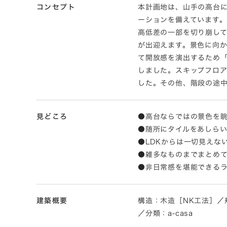
コンセプト
本計画地は、山手の高台
ーションを備えています
高低差の一部を切り崩して
が出迎えます。景色に向か
て開放感を演出するため
しました。スキップフロ
した。その他、階段の途
見どころ
●高台ならではの景色を
●随所にタイルをあしら
●LDKからは一切見えな
●雑多なものまでまとめて
●非日常感を堪能できるラ
建築概要
構造：木造［NK工法］／規模
／分類：a-casa