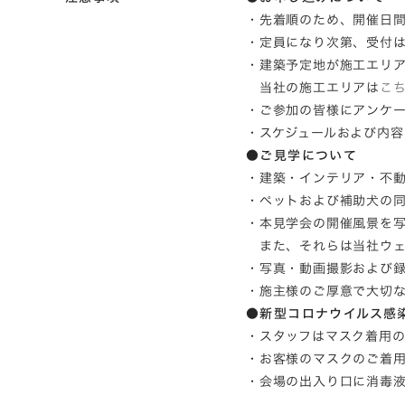
・先着順のため、開催日
・定員になり次第、受付
・建築予定地が施工エリ
当社の施工エリアは
こ
・ご参加の皆様にアンケ
・スケジュールおよび内
●ご見学について
・建築・インテリア・不
・ペットおよび補助犬の
・本見学会の開催風景を
また、それらは当社ウェ
・写真・動画撮影および
・施主様のご厚意で大切
●新型コロナウイルス感
・スタッフはマスク着用
・お客様のマスクのご着
・会場の出入り口に消毒