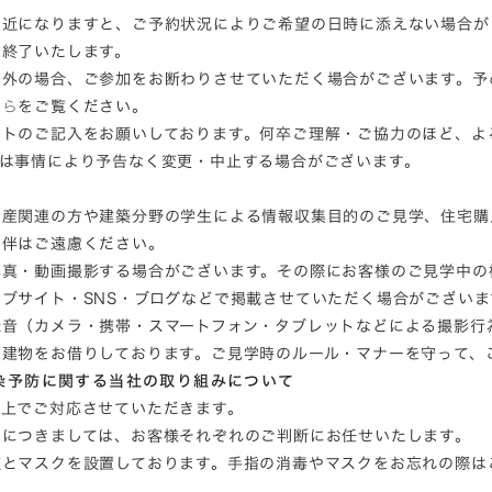
間近になりますと、ご予約状況によりご希望の日時に添えない場合が
は終了いたします。
ア外の場合、ご参加をお断わりさせていただく場合がございます。予
ちら
をご覧ください。
ートのご記入をお願いしております。何卒ご理解・ご協力のほど、よ
容は事情により予告なく変更・中止する場合がございます。
動産関連の方や建築分野の学生による情報収集目的のご見学、住宅購
同伴はご遠慮ください。
写真・動画撮影する場合がございます。その際にお客様のご見学中の
ブサイト・SNS・ブログなどで掲載させていただく場合がございま
録音（カメラ・携帯・スマートフォン・タブレットなどによる撮影行
な建物をお借りしております。ご見学時のルール・マナーを守って、
染予防に関する当社の取り組みについて
の上でご対応させていただきます。
用につきましては、お客様それぞれのご判断にお任せいたします。
液とマスクを設置しております。手指の消毒やマスクをお忘れの際は