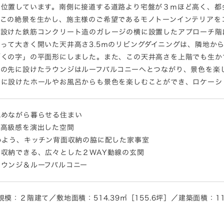
に位置しています。南側に接道する道路より宅盤が３ｍほど高く、都
。この絶景を生かし、施主様のご希望であるモノトーンインテリアを
設けた鉄筋コンクリート造のガレージの横に設置したアプローチ階段
って大きく開いた天井高さ3.5ｍのリビングダイニングは、隣地か
「くの字」の平面形にしました。また、この天井高さを上階でも生か
アの先に設けたラウンジはルーフバルコニーへとつながり、景色を楽
中に設けたホールやお風呂からも景色を楽しむことができ、ロケーシ
眺めながら暮らせる住まい
い高級感を演出した空間
いよう、キッチン背面収納の脇に配した家事室
収納できる、広々とした２WAY動線の玄関
ウンジ＆ルーフバルコニー
：２階建て／敷地面積：514.39㎡［155.6坪］／建築面積：114.