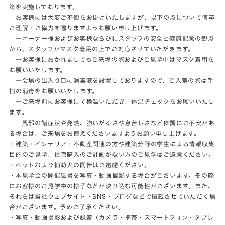
策を実施しております。
お客様には大変ご不便をお掛けいたしますが、以下の点について何卒
ご理解・ご協力を賜りますようお願い申し上げます。
―オーナー様およびお客様ならびにスタッフの安全と健康配慮の観点
から、スタッフがマスク着用の上でご対応させていただきます。
―お客様におかれましてもご来場の際およびご見学中はマスク着用を
お願いいたします。
―会場の出入り口に消毒液を設置しておりますので、ご入室の際は手
指の消毒をお願いいたします。
―ご来場前にお客様にて検温いただき、体温チェックをお願いいたし
ます。
風邪の諸症状や発熱、強いだるさや息苦しさなど体調にご不安があ
る場合は、ご来場をお控えくださいますようお願い申し上げます。
・建築・インテリア・不動産関連の方や建築分野の学生による情報収集
目的のご見学、住宅購入のご計画がない方のご見学はご遠慮ください。
・ペットおよび補助犬の同伴はご遠慮ください。
・本見学会の開催風景を写真・動画撮影する場合がございます。その際
にお客様のご見学中の様子などが映り込む可能性がございます。また、
それらは当社ウェブサイト・SNS・ブログなどで掲載させていただく場
合がございます。予めご了承ください。
・写真・動画撮影および録音（カメラ・携帯・スマートフォン・タブレ