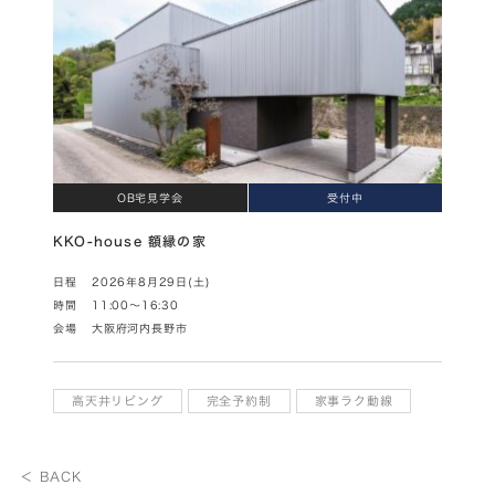
OB宅見学会
受付中
KKO-house 額縁の家
日程
2026年8月29日(土)
時間
11:00～16:30
会場
大阪府河内長野市
高天井リビング
完全予約制
家事ラク動線
＜ BACK