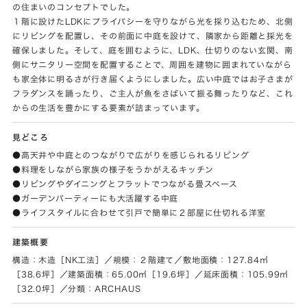
の住まいのコンセプトでした。
１階に設けたLDKにプライバシーを守りながら光を採り込むため、北側
にリビングを配置し、その前面に中庭を設けて、隣家から距離と採光を
確保しました。そして、庭を囲むように、LDK、仕切りのない玄関、南
側にサニタリー空間を配置することで、周囲を建物に囲まれていながら
も家全体に明るさが行き届くようにしました。広い中庭ではお子さまが
フラダンスを踊ったり、ご主人が魚をさばいて振る舞ったりなど、これ
からの生活を豊かにする要素が詰まっています。
見どころ
●高天井や中庭とのつながりで広がりを感じられるリビング
●料理をしながら家族の様子をうかがえるキッチン
●リビングやダイニングとフラットでつながる畳スペース
●ガーデンパーティーにも大活躍する中庭
●ライフスタイルに合わせて引戸で簡単に２部屋に仕切れる洋室
建築概要
構造：木造［NK工法］／規模：２階建て／敷地面積：127.84㎡
［38.6坪］／建築面積：65.00㎡［19.6坪］／延床面積：105.99㎡
［32.0坪］／分類：ARCHAUS