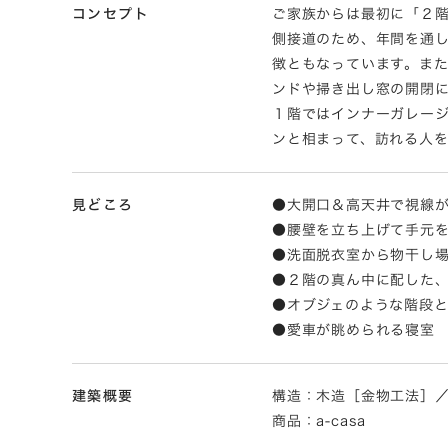
コンセプト
ご家族からは最初に「２
側接道のため、年間を通
徴ともなっています。ま
ンドや掃き出し窓の開閉
１階ではインナーガレー
ンと相まって、訪れる人
見どころ
●大開口＆高天井で視線
●腰壁を立ち上げて手元
●洗面脱衣室から物干し
●２階の真ん中に配した
●オブジェのような階段
●愛車が眺められる寝室
建築概要
構造：木造［金物工法］／規模
商品：a-casa