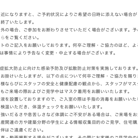
間近になりますと、ご予約状況によりご希望の日時に添えない場合が
は終了いたします。
ア外の場合、ご参加をお断わりさせていただく場合がございます。予
ちら
をご覧ください。
ートのご記入をお願いしております。何卒ご理解・ご協力のほど、よ
容は事情により予告なく変更・中止する場合がございます。
染症拡大防止に向けた感染予防及び拡散防止対策を実施しております
お掛けいたしますが、以下の点について何卒ご理解・ご協力を賜り
様ならびにスタッフの安全と健康配慮の観点から、スタッフがマス
もご来場の際およびご見学中はマスク着用をお願いいたします。
液を設置しておりますので、ご入室の際は手指の消毒をお願いいた
検温いただき、体温チェックをお願いいたします。
いだるさや息苦しさなど体調にご不安がある場合は、ご来場をお
動産関連の方や建築分野の学生による情報収集目的のご見学、住宅購
同伴はご遠慮ください。
写真・動画撮影する場合がございます。その際にお客様のご見学中の