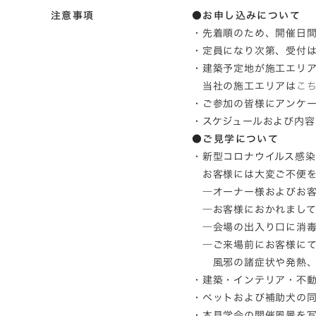
注意事項
●お申し込みについて
・先着順のため、開催日
・定員になり次第、受付
・建築予定地が施工エリ
当社の施工エリアは
こ
・ご参加の皆様にアンケ
・スケジュールおよび内
●ご見学について
・新型コロナウイルス感
お客様には大変ご不便を
―オーナー様およびお客
―お客様におかれまして
―会場の出入り口に消毒
―ご来場前にお客様にて
風邪の諸症状や発熱、強
・建築・インテリア・不
・ペットおよび補助犬の
・本見学会の開催風景を