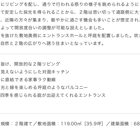
階にリビングを配し、通りで行われる祭りの様子を眺められるように
して安定した採光を得られることから、２階は思い切って道路側に大
た、近隣の方々が集まり、賑やかに過ごす機会も多いことが想定され
によって開放度合いの調整が可能な設えとしました。
ジを抜けた敷地奥側にエントランスホールと坪庭を配置しました。吹
を自然と２階の広がりへ誘う住まいとなっています。
が抜け、開放的な２階リビング
を見えないようにした対面キッチン
場に直結できる家事ラク動線
、光と緑を楽しめる坪庭のようなバルコニー
と四季を感じられる庭が出迎えてくれるエントランス
：２階建て／敷地面積：119.00㎡［35.9坪］／建築面積：68.7