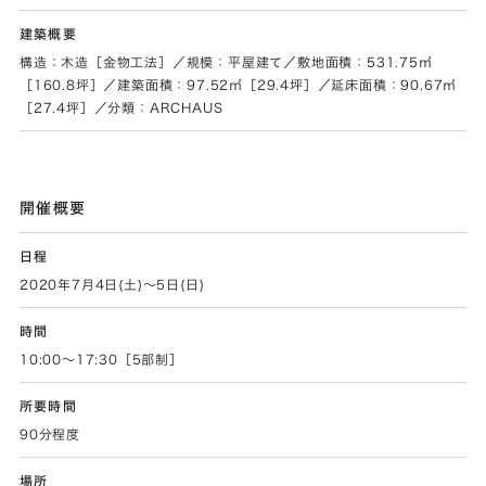
建築概要
構造：木造［金物工法］／規模：平屋建て／敷地面積：531.75㎡
［160.8坪］／建築面積：97.52㎡［29.4坪］／延床面積：90.67㎡
［27.4坪］／分類：ARCHAUS
開催概要
日程
2020年7月4日(土)～5日(日)
時間
10:00～17:30［5部制］
所要時間
90分程度
場所