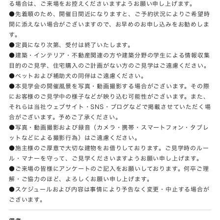
る場合は、ご来場をお控えくださいますようお願い申し上げます。
●先着順のため、開催日間近になりますと、ご予約状況によりご希望時
間に添えない場合がございますので、お早めのお申し込みをお勧めしま
す。
●定員になり次第、受付は終了いたします。
●建築・インテリア・不動産関連の方や建築分野の学生による情報収集
目的のご見学、住宅購入のご計画がない方のご見学はご遠慮ください。
●ペットおよび補助犬の同伴はご遠慮ください。
●本見学会の開催風景を写真・動画撮影する場合がございます。その際
にお客様のご見学中の様子などが映り込む可能性がございます。また、
それらは当社ウェブサイト・SNS・ブログなどで掲載させていただく場
合がございます。予めご了承ください。
●写真・動画撮影および録音（カメラ・携帯・スマートフォン・タブレ
ットなどによる撮影行為）はご遠慮ください。
●施主様のご厚意で大切な建物をお借りしております。ご見学時のルー
ル・マナーを守って、ご見学くださいますようお願い申し上げます。
●ご来場の皆様にアンケートのご記入をお願いしております。何卒ご理
解・ご協力のほど、よろしくお願い申し上げます。
●スケジュールおよび内容は事情により予告なく変更・中止する場合が
ございます。