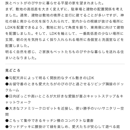
族とペットがのびやかに暮らせる平屋の家を望まれました。
まず、敷地の高低差を大きく変えずに、駐車場と建物の配置関係を考え
ました。通常、建物は敷地の境界と並行に建てることが多いですが、神
社の緑と南からの光を採り入れられて、室内からの視線が抜ける場所に
LDKを配置できるよう、敷地に対して角度を振り、東南側に向けて建物
を配置しました。そして、LDKを軸として、一番高低差の少ない場所に
玄関、朝の光を気持ちよく採り入れられる場所に各個室と洗面室などを
配置しました。
明るく自然を感じ、ご家族もペットたちものびやかな暮らしを送れる住
まいとなりました。
見どころ
●勾配天井によって明るく開放的なタイル敷きのLDK
●お留守番のときも愛犬たちがのびのびと過ごせるリビング隣接のドッ
クルーム
●日向ぼっこや高いところが大好きな愛猫が喜ぶキャットステップ＆キ
ャットウォーク
●大きなファミリークロゼットを近接し、使い勝手のいいサニタリー空
間
●こもって集中できるキッチン横のコンパクトな書斎
●ウッドデッキに腰掛けて緑を楽しめ、愛犬たちが安心して遊べる庭