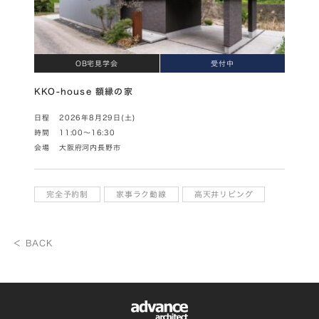
OB宅見学会
受付中
KKO-house 額縁の家
日程
2026年8月29日(土)
時間
11:00～16:30
会場
大阪府河内長野市
完全予約制
家事ラク動線
高天井リビング
＜ BACK