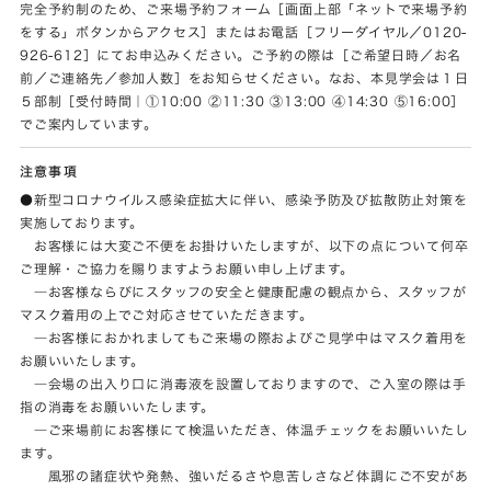
完全予約制のため、ご来場予約フォーム［画面上部「ネットで来場予約
をする」ボタンからアクセス］またはお電話［フリーダイヤル／0120-
926-612］にてお申込みください。ご予約の際は［ご希望日時／お名
前／ご連絡先／参加人数］をお知らせください。なお、本見学会は１日
５部制［受付時間｜①10:00 ②11:30 ③13:00 ④14:30 ⑤16:00］
でご案内しています。
注意事項
●新型コロナウイルス感染症拡大に伴い、感染予防及び拡散防止対策を
実施しております。
お客様には大変ご不便をお掛けいたしますが、以下の点について何卒
ご理解・ご協力を賜りますようお願い申し上げます。
―お客様ならびにスタッフの安全と健康配慮の観点から、スタッフが
マスク着用の上でご対応させていただきます。
―お客様におかれましてもご来場の際およびご見学中はマスク着用を
お願いいたします。
―会場の出入り口に消毒液を設置しておりますので、ご入室の際は手
指の消毒をお願いいたします。
―ご来場前にお客様にて検温いただき、体温チェックをお願いいたし
ます。
風邪の諸症状や発熱、強いだるさや息苦しさなど体調にご不安があ