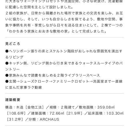
た大きなウォークインクロゼットや洗面空間、小さな吹抜け、洗濯動線
に配慮した空間を主として設計しました。
２組の家族が、日常から隔離された場所で家族との交流を楽しみ、お互
いに協力し、そして、いつも自分らしさを保てるよう、敷地や空間、事
象や事柄を共有・享受しながら日々を送る住まいとして、２棟で一つの
「わかちあう家族とおおきな敷地の家」として完成しました。
見どころ
●ヘリンボーン張りの床とスケルトン階段がおしゃれな雰囲気を演出す
るリビング
●キッチン側、リビング側から行き来できるウォークスルータイプのパ
ントリー
●家族みんなで読書を楽しめる２階ライブラリースペース
●玄関→シューズクローク→ファミリークロゼット→洗面室まで一直線
に並んだ家事ラク動線
建築概要
構造：木造［金物工法］／規模：２階建て／敷地面積：359.08㎡
［108.6坪］／建築面積：72.66㎡［21.9坪］／延床面積：103.30㎡
［31.2坪］／分類：ARCHAUS