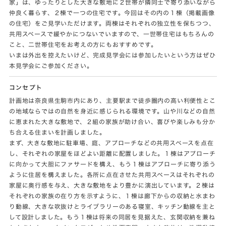
家」は、ゆったりとした大きな敷地に２世帯が隣同士で寄り添いながら
仲良く暮らす、２棟で一つの住宅です。今回はその内の１棟（掲載画像
の住宅）をご見学いただけます。両棟はそれぞれの独立性を保ちつつ、
共用スペースで緩やかにつないでいますので、一世帯住宅はもちろんの
こと、二世帯住宅をお考えの方にもおすすめです。
いまは外出を控えたいけど、完成見学会には参加したいという方はぜひ
本見学会にご参加ください。
コンセプト
計画地は奈良県生駒市内にあり、主要駅まで徒歩圏内の高い利便性とこ
の地域ならではの自然を身近に感じられる環境です。山や川などの自然
に恵まれた大きな敷地で、２組の家族が助け合い、喜びや楽しみも分か
ち合える住まいを計画しました。
まず、大きな敷地に駐車場、庭、アプローチなどの共用スペースを点在
し、それぞれの家屋をほどよい距離に配置しました。１棟はアプローチ
に向かって大胆にファサードを構え、もう１棟はアプローチに寄り添う
ように住居を構えました。各所に点在させた共用スペースはそれぞれの
家屋に奥行感を与え、大きな敷地をより豊かに演出しています。２棟は
それぞれの家族の在り方を示すように、１棟は廊下からの収納と水まわ
り動線、大きな吹抜けとライブラリーのある寝室、キッチン動線を主と
して設計しました。もう１棟は将来の同居を見据えた、玄関収納を兼ね