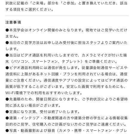
択肢に記載の「ご来場」部分を「ご参加」と置き換えていただき、該当
する項目をご選択ください。
注意事項
●本見学会はオンライン開催のみとなります。現地ではご見学いただけ
ません。
●当日のご見学方法はお申し込み受付後に担当スタッフよりご案内いた
します。
●当日はビデオ通話を利用いたしますので、カメラとマイクが付いた端
末（パソコン、スマートフォン、タブレット）をご準備ください。
●ビデオ通話利用時には通信が発生します。従量課金制通信サービスや
通信料に上限があるネット回線・プランを利用されている場合は、通信
量にご注意ください。通信速度やアプリの設定によってはビデオ通話の
画質が低下することがございます。安定した画質で利用するためにも、
Wi-Fi環境下での利用をおすすめいたします。
●先着順のため、開催日間近になりますと、ご予約状況によりご希望時
間に添えない場合がございます。
●定員になり次第、受付は終了いたします。
●建築・インテリア・不動産関連の方や建築分野の学生による情報収集
目的のご見学、住宅購入のご計画がない方のご見学はご遠慮ください。
●写真・動画撮影および録音（カメラ・携帯・スマートフォン・タブレ