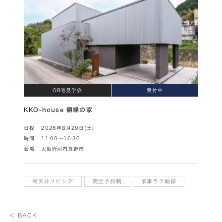
OB宅見学会
受付中
KKO-house 額縁の家
日程
2026年8月29日(土)
時間
11:00～16:30
会場
大阪府河内長野市
高天井リビング
完全予約制
家事ラク動線
＜ BACK