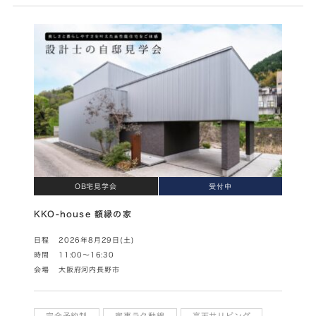
OB宅見学会
受付中
KKO-house 額縁の家
日程
2026年8月29日(土)
時間
11:00～16:30
会場
大阪府河内長野市
完全予約制
家事ラク動線
高天井リビング