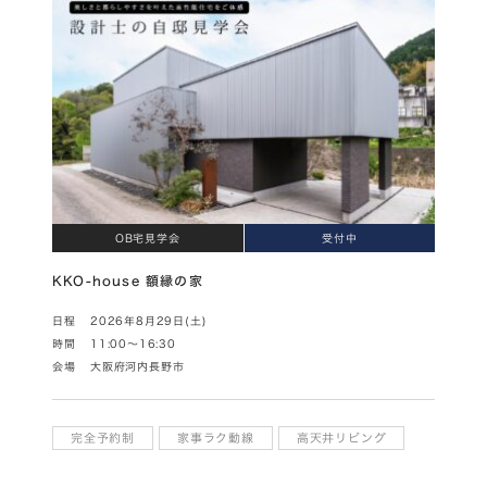
OB宅見学会
受付中
KKO-house 額縁の家
日程
2026年8月29日(土)
時間
11:00～16:30
会場
大阪府河内長野市
完全予約制
家事ラク動線
高天井リビング