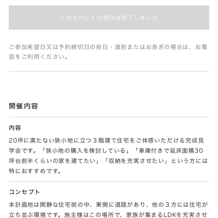
このイベントの受付は終了しました
ご参加希望日又は予約締切日の前日・直前またはお急ぎの場合は、お電
話をご利用ください。
開催内容
内容
20坪に満たない狭小地に立つ３階建て住宅をご体感いただける完成見
学会です。「狭小地の購入を検討している」「車庫付きで延床面積30
坪台前半くらいの家を建てたい」「収納を充実させたい」という方には
特におすすめです。
コンセプト
本計画地は閑静な住宅街の中、東側に道路があり、他の３方には住宅が
立ち並ぶ環境です。施主様はこの場所で、家族が集まるLDKを充実させ