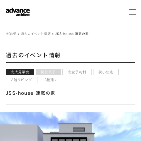
メ
ニ
ュ
ー
HOME
>
過去のイベント情報
>
JSS-house 連窓の家
過去のイベント情報
完成見学会
開催終了
完全予約制
狭小住宅
2階リビング
3階建て
JSS-house 連窓の家