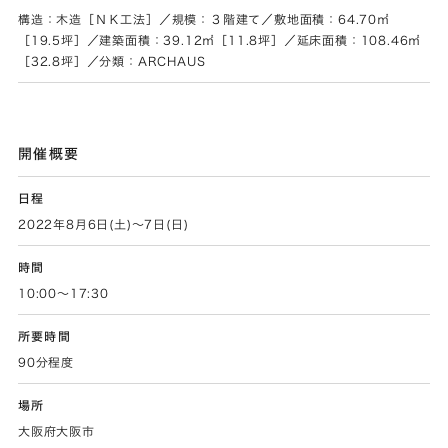
構造：木造［ＮＫ工法］／規模：３階建て／敷地面積：64.70㎡
［19.5坪］／建築面積：39.12㎡［11.8坪］／延床面積：108.46㎡
［32.8坪］／分類：ARCHAUS
開催概要
日程
2022年8月6日(土)～7日(日)
時間
10:00～17:30
所要時間
90分程度
場所
大阪府大阪市