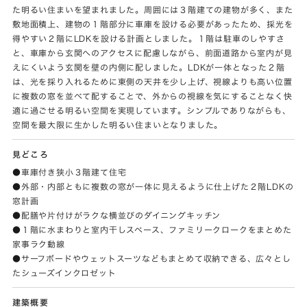
た明るい住まいを望まれました。周囲には３階建ての建物が多く、また
敷地面積上、建物の１階部分に車庫を設ける必要があったため、採光を
得やすい２階にLDKを設ける計画としました。１階は駐車のしやすさ
と、車庫から玄関へのアクセスに配慮しながら、前面道路から室内が見
えにくいよう玄関を壁の内側に配しました。LDKが一体となった２階
は、光を採り入れるために東側の天井を少し上げ、視線よりも高い位置
に複数の窓を並べて配することで、外からの視線を気にすることなく快
適に過ごせる明るい空間を実現しています。シンプルでありながらも、
空間を最大限に生かした明るい住まいとなりました。
見どころ
●車庫付き狭小３階建て住宅
●外部・内部ともに複数の窓が一体に見えるように仕上げた２階LDKの
窓計画
●配膳や片付けがラクな横並びのダイニングキッチン
●１階に水まわりと室内干しスペース、ファミリークロークをまとめた
家事ラク動線
●サーフボードやウェットスーツなどもまとめて収納できる、広々とし
たシューズインクロゼット
建築概要