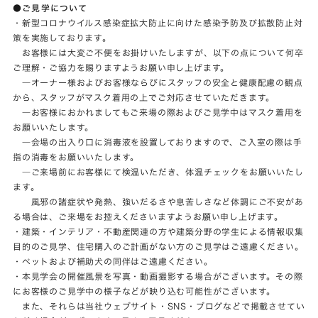
●ご見学について
・新型コロナウイルス感染症拡大防止に向けた感染予防及び拡散防止対
策を実施しております。
お客様には大変ご不便をお掛けいたしますが、以下の点について何卒
ご理解・ご協力を賜りますようお願い申し上げます。
―オーナー様およびお客様ならびにスタッフの安全と健康配慮の観点
から、スタッフがマスク着用の上でご対応させていただきます。
―お客様におかれましてもご来場の際およびご見学中はマスク着用を
お願いいたします。
―会場の出入り口に消毒液を設置しておりますので、ご入室の際は手
指の消毒をお願いいたします。
―ご来場前にお客様にて検温いただき、体温チェックをお願いいたし
ます。
風邪の諸症状や発熱、強いだるさや息苦しさなど体調にご不安があ
る場合は、ご来場をお控えくださいますようお願い申し上げます。
・建築・インテリア・不動産関連の方や建築分野の学生による情報収集
目的のご見学、住宅購入のご計画がない方のご見学はご遠慮ください。
・ペットおよび補助犬の同伴はご遠慮ください。
・本見学会の開催風景を写真・動画撮影する場合がございます。その際
にお客様のご見学中の様子などが映り込む可能性がございます。
また、それらは当社ウェブサイト・SNS・ブログなどで掲載させてい