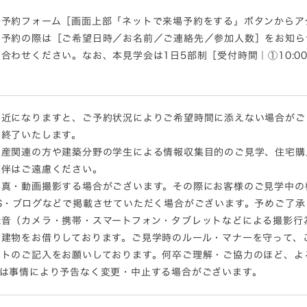
予約フォーム［画面上部「ネットで来場予約をする」ボタンからアクセス
ご予約の際は［ご希望日時／お名前／ご連絡先／参加人数］をお知ら
せください。なお、本見学会は1日5部制［受付時間｜①10:00 ②11:
間近になりますと、ご予約状況によりご希望時間に添えない場合がご
は終了いたします。
動産関連の方や建築分野の学生による情報収集目的のご見学、住宅購
同伴はご遠慮ください。
写真・動画撮影する場合がございます。その際にお客様のご見学中の
S・ブログなどで掲載させていただく場合がございます。予めご了承
録音（カメラ・携帯・スマートフォン・タブレットなどによる撮影行
な建物をお借りしております。ご見学時のルール・マナーを守って、
ートのご記入をお願いしております。何卒ご理解・ご協力のほど、よ
容は事情により予告なく変更・中止する場合がございます。