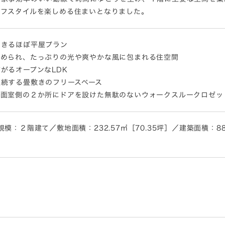
イフスタイルを楽しめる住まいとなりました。
できるほぼ平屋プラン
眺められ、たっぷりの光や爽やかな風に包まれる住空間
がるオープンなLDK
続する畳敷きのフリースぺース
洗面室側の２か所にドアを設けた無駄のないウォークスルークロゼッ
：２階建て／敷地面積：232.57㎡［70.35坪］／建築面積：88.2