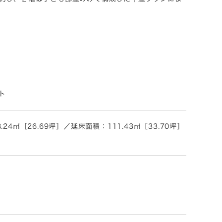
ト
4㎡［26.69坪］／延床面積：111.43㎡［33.70坪］