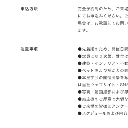
申込方法
完全予約制のため、ご来場
にてお申込みください。
場合は、お電話にてお問い合わ
ます。
注意事項
●先着順のため、開催日
●定員になり次第、受付
●建築・インテリア・不
●ペットおよび補助犬の
●本見学会の開催風景を
は当社ウェブサイト・SN
●写真・動画撮影および
●施主様のご厚意で大切
●ご来場の皆様にアンケ
●スケジュールおよび内