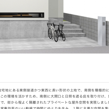
住宅地にある東側接道かつ東西に長い形状の土地で、南側を積極的
らこの環境を活かすため、南側に大開口と日照を遮る庇を取り付け、
とで、街から程よく隔離されたプライベートな屋外空間を実現しまし
た家事効率のいい動線で時間にゆとりを生み、１階に主要な空間を集