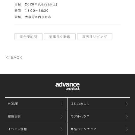
日程
2026年8月29日(土)
時間
11:00～16:30
会場
大阪府河内長野市
完全予約制
家事ラク動線
高天井リビング
＜ BACK
HOME
はじめまして
建築実例
モデルハウス
イベント情報
商品ラインナップ