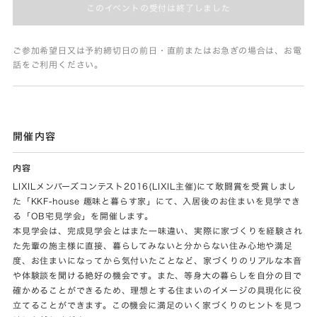
このイベントの受付は終了しました
ご参加希望日又は予約締切日の前日・直前またはお急ぎの場合は、お電
話をご利用ください。
開催内容
内容
LIXILメンバーズコンテスト2016(LIXIL主催)にて敢闘賞を受賞しまし
た「KKF-house 趣味と暮らす家」にて、入居後のお住まいを見学でき
る「OB宅見学会」を開催します。
本見学会は、完成見学会とはまた一味違い、実際に家づくりを経験され
た先輩の施主様に直接、暮らしてみないと分からない住み心地や満足
度、お住まいになってから気付いたことなど、家づくりのリアルな本音
や体験談を聞ける絶好の機会です。また、等身大の暮らしを自分の目で
確かめることができるため、理想とする住まいのイメージの具現化に役
立てることができます。この機会に満足のいく家づくりのヒントを見つ