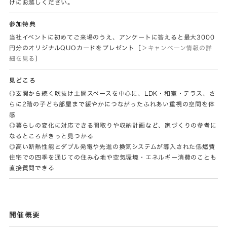
けにお越しください。
参加特典
当社イベントに初めてご来場のうえ、アンケートに答えると最大3000
円分のオリジナルQUOカードをプレゼント［
＞キャンペーン情報の詳
細を見る
］
見どころ
◎玄関から続く吹抜け土間スペースを中心に、LDK・和室・テラス、さ
らに2階の子ども部屋まで緩やかにつながったふれあい重視の空間を体
感
◎暮らしの変化に対応できる間取りや収納計画など、家づくりの参考に
なるところがきっと見つかる
◎高い断熱性能とダブル発電や先進の換気システムが導入された低燃費
住宅での四季を通じての住み心地や空気環境・エネルギー消費のことも
直接質問できる
開催概要