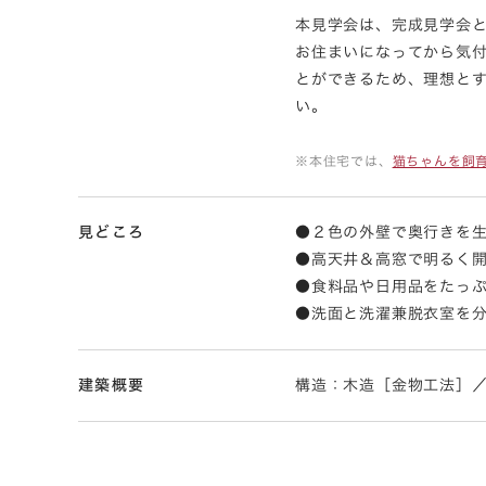
本見学会は、完成見学会
お住まいになってから気
とができるため、理想と
い。
※本住宅では、
猫ちゃんを飼
見どころ
●２色の外壁で奥行きを
●高天井＆高窓で明るく
●食料品や日用品をたっ
●洗面と洗濯兼脱衣室を
建築概要
構造：木造［金物工法］／規模