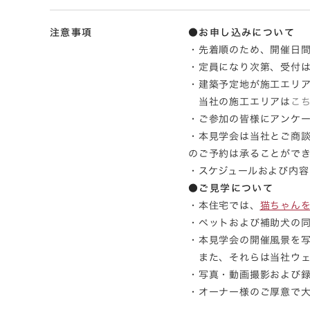
注意事項
●お申し込みについて
・先着順のため、開催日
・定員になり次第、受付
・建築予定地が施工エリ
当社の施工エリアは
こ
・ご参加の皆様にアンケ
・本見学会は当社とご商
のご予約は承ることがで
・スケジュールおよび内
●ご見学について
・本住宅では、
猫ちゃん
・ペットおよび補助犬の
・本見学会の開催風景を
また、それらは当社ウェ
・写真・動画撮影および
・オーナー様のご厚意で