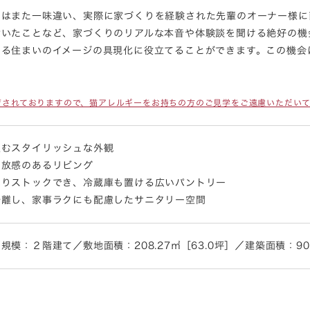
とはまた一味違い、実際に家づくりを経験された先輩のオーナー様に
付いたことなど、家づくりのリアルな本音や体験談を聞ける絶好の機
する住まいのイメージの具現化に役立てることができます。この機会
育されておりますので、猫アレルギーをお持ちの方のご見学をご遠慮いただい
生むスタイリッシュな外観
開放感のあるリビング
ぷりストックでき、冷蔵庫も置ける広いパントリー
分離し、家事ラクにも配慮したサニタリー空間
：２階建て／敷地面積：208.27㎡［63.0坪］／建築面積：90.00