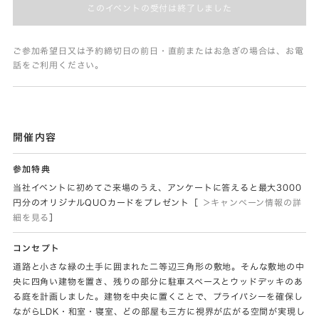
このイベントの受付は終了しました
ご参加希望日又は予約締切日の前日・直前またはお急ぎの場合は、お電
話をご利用ください。
開催内容
参加特典
当社イベントに初めてご来場のうえ、アンケートに答えると最大3000
円分のオリジナルQUOカードをプレゼント［
＞キャンペーン情報の詳
細を見る
］
コンセプト
道路と小さな緑の土手に囲まれた二等辺三角形の敷地。そんな敷地の中
央に四角い建物を置き、残りの部分に駐車スペースとウッドデッキのあ
る庭を計画しました。建物を中央に置くことで、プライバシーを確保し
ながらLDK・和室・寝室、どの部屋も三方に視界が広がる空間が実現し