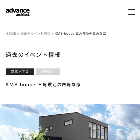
メ
ニ
ュ
ー
HOME
>
過去のイベント情報
>
KMS-house 三角敷地の四角な家
過去のイベント情報
完成見学会
開催終了
KMS-house 三角敷地の四角な家