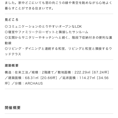
ました。家中どこにいても窓の向こうの緑や青空を眺めながら心地よく
暮らすことができる住まいです。
見どころ
◎コミュニケーションのとりやすいオープンなLDK
◎寝室やファミリークローゼットと隣接したサンルーム
◎玄関からサニタリーやキッチンへと続く、階段下収納付きの便利な裏
動線
◎リビング・ダイニングと連続する和室、リビングと和室と隣接するウ
ッドテラス
建築概要
構造：在来工法／規模：2階建て／敷地面積：222.29㎡［67.24坪］
／建築面積：68.31㎡［20.66坪］／延床面積：114.27㎡［34.56
坪］／分類：ARCHAUS
開催概要