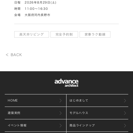
日程
2026年8月29日(土)
時間
11:00～16:30
会場
大阪府河内長野市
高天井リビング
完全予約制
家事ラク動線
＜ BACK
HOME
はじめまして
建築実例
モデルハウス
イベント情報
商品ラインナップ