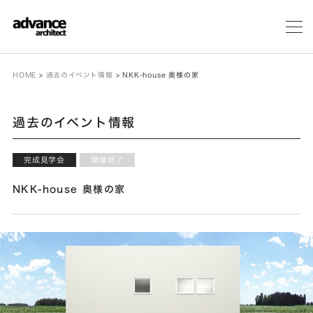
メ
ニ
ュ
ー
HOME
>
過去のイベント情報
>
NKK-house 奥様の家
過去のイベント情報
完成見学会
開催終了
NKK-house 奥様の家