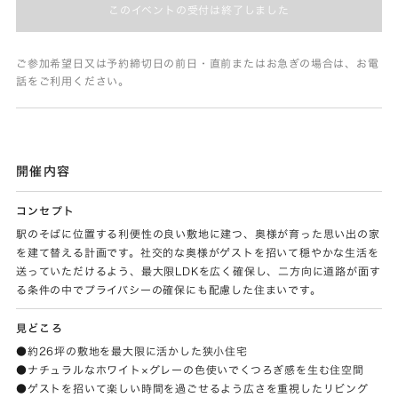
このイベントの受付は終了しました
ご参加希望日又は予約締切日の前日・直前またはお急ぎの場合は、お電
話をご利用ください。
開催内容
コンセプト
駅のそばに位置する利便性の良い敷地に建つ、奥様が育った思い出の家
を建て替える計画です。社交的な奥様がゲストを招いて穏やかな生活を
送っていただけるよう、最大限LDKを広く確保し、二方向に道路が面す
る条件の中でプライバシーの確保にも配慮した住まいです。
見どころ
●約26坪の敷地を最大限に活かした狭小住宅
●ナチュラルなホワイト×グレーの色使いでくつろぎ感を生む住空間
●ゲストを招いて楽しい時間を過ごせるよう広さを重視したリビング