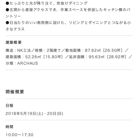
●たっぷりと光が降り注ぐ、吹抜けダイニング
●玄関から直接アクセスでき、作業スペースを併設したキッチン横のパ
ントリー
●日当たりのいい南西側に設けた、リビングとダイニングとつながる小
さなテラス
建築概要
構造：NK工法／規模：2階建て／敷地面積：87.62㎡［26.50坪］／
建築面積：52.26㎡［15.80坪］／延床面積：95.63㎡［28.92坪］／
分類：ARCHAUS
開催概要
日程
2018年5月19日(土)・20日(日)
時間
10:00～17:30