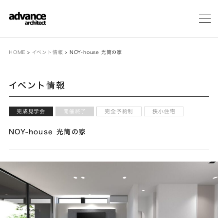
メ
ニ
ュ
ー
HOME
>
イベント情報
>
NOY-house 光筒の家
イベント情報
完成見学会
開催終了
完全予約制
狭小住宅
NOY-house 光筒の家