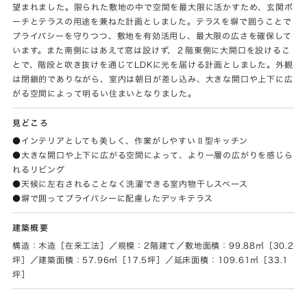
望まれました。限られた敷地の中で空間を最大限に活かすため、玄関ポ
ーチとテラスの用途を兼ねた計画としました。テラスを塀で囲うことで
プライバシーを守りつつ、敷地を有効活用し、最大限の広さを確保して
います。また南側にはあえて窓は設けず、２階東側に大開口を設けるこ
とで、階段と吹き抜けを通じてLDKに光を届ける計画としました。外観
は閉鎖的でありながら、室内は朝日が差し込み、大きな開口や上下に広
がる空間によって明るい住まいとなりました。
見どころ
●インテリアとしても美しく、作業がしやすいⅡ型キッチン
●大きな開口や上下に広がる空間によって、より一層の広がりを感じら
れるリビング
●天候に左右されることなく洗濯できる室内物干しスペース
●塀で囲ってプライバシーに配慮したデッキテラス
建築概要
構造：木造［在来工法］／規模：2階建て／敷地面積：99.88㎡［30.2
坪］／建築面積：57.96㎡［17.5坪］／延床面積：109.61㎡［33.1
坪］