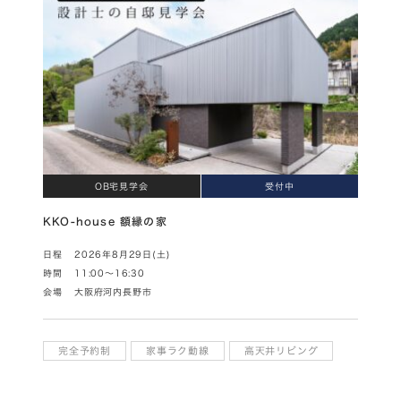
OB宅見学会
受付中
KKO-house 額縁の家
日程
2026年8月29日(土)
時間
11:00～16:30
会場
大阪府河内長野市
完全予約制
家事ラク動線
高天井リビング