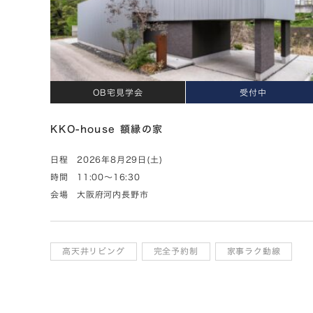
OB宅見学会
受付中
KKO-house 額縁の家
日程
2026年8月29日(土)
時間
11:00～16:30
会場
大阪府河内長野市
高天井リビング
完全予約制
家事ラク動線