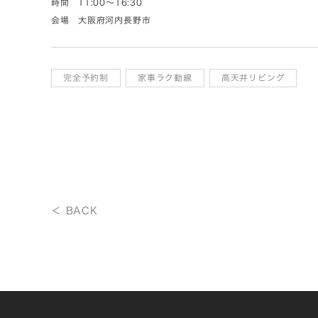
時間
11:00～16:30
会場
大阪府河内長野市
完全予約制
家事ラク動線
高天井リビング
＜ BACK