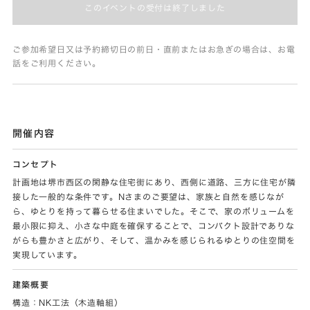
このイベントの受付は終了しました
ご参加希望日又は予約締切日の前日・直前またはお急ぎの場合は、お電
話をご利用ください。
開催内容
コンセプト
計画地は堺市西区の閑静な住宅街にあり、西側に道路、三方に住宅が隣
接した一般的な条件です。Nさまのご要望は、家族と自然を感じなが
ら、ゆとりを持って暮らせる住まいでした。そこで、家のボリュームを
最小限に抑え、小さな中庭を確保することで、コンパクト設計でありな
がらも豊かさと広がり、そして、温かみを感じられるゆとりの住空間を
実現しています。
建築概要
構造：NK工法（木造軸組）