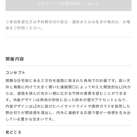
このイベントの受付は終了しました
ご参加希望日又は予約締切日の前日・直前またはお急ぎの場合は、お電
話をご利用ください。
開催内容
コンセプト
閑静な住宅街にある２方向を道路に挟まれた角地での計画です。高い天
井と南側に向けて大きく開いた連続開口によって叶えた開放的なLDKか
らは、道路を挟んだ向かい側に広がる竹林の借景を望むことができま
す。外装デザインは角地の形状に沿った斜めの壁がアクセントとなり、
内装デザインはLDKに設けたハイサイドライトや透明ガラスを採用した
間仕切りが開放感を演出し、内外に連続する石張り壁が一体感を生み出
している豊かな住まいです。
見どころ