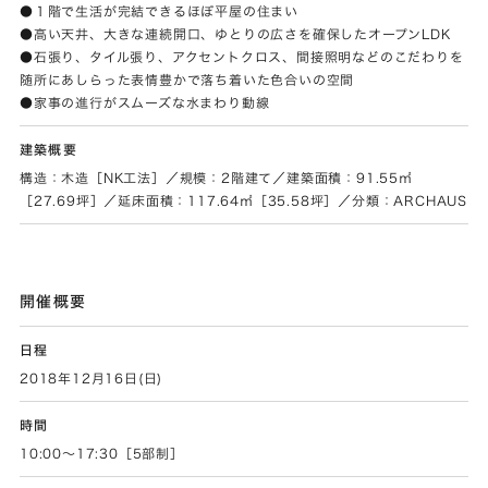
●１階で生活が完結できるほぼ平屋の住まい
●高い天井、大きな連続開口、ゆとりの広さを確保したオープンLDK
●石張り、タイル張り、アクセントクロス、間接照明などのこだわりを
随所にあしらった表情豊かで落ち着いた色合いの空間
●家事の進行がスムーズな水まわり動線
建築概要
構造：木造［NK工法］／規模：2階建て／建築面積：91.55㎡
［27.69坪］／延床面積：117.64㎡［35.58坪］／分類：ARCHAUS
開催概要
日程
2018年12月16日(日)
時間
10:00～17:30［5部制］