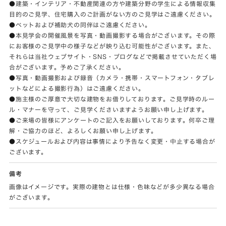
●建築・インテリア・不動産関連の方や建築分野の学生による情報収集
目的のご見学、住宅購入のご計画がない方のご見学はご遠慮ください。
●ペットおよび補助犬の同伴はご遠慮ください。
●本見学会の開催風景を写真・動画撮影する場合がございます。その際
にお客様のご見学中の様子などが映り込む可能性がございます。また、
それらは当社ウェブサイト・SNS・ブログなどで掲載させていただく場
合がございます。予めご了承ください。
●写真・動画撮影および録音（カメラ・携帯・スマートフォン・タブレ
ットなどによる撮影行為）はご遠慮ください。
●施主様のご厚意で大切な建物をお借りしております。ご見学時のルー
ル・マナーを守って、ご見学くださいますようお願い申し上げます。
●ご来場の皆様にアンケートのご記入をお願いしております。何卒ご理
解・ご協力のほど、よろしくお願い申し上げます。
●スケジュールおよび内容は事情により予告なく変更・中止する場合が
ございます。
備考
画像はイメージです。実際の建物とは仕様・色味などが多少異なる場合
がございます。