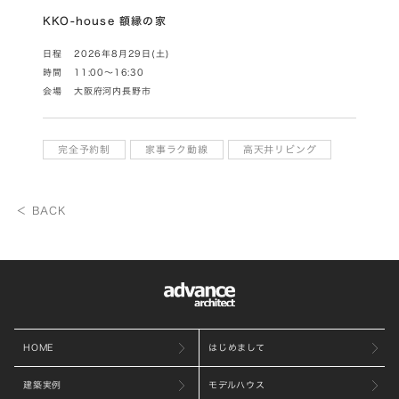
KKO-house 額縁の家
日程
2026年8月29日(土)
時間
11:00～16:30
会場
大阪府河内長野市
完全予約制
家事ラク動線
高天井リビング
＜ BACK
HOME
はじめまして
建築実例
モデルハウス