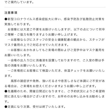
でご案内しています。
注意事項
●新型コロナウイルス感染症拡大に伴い、感染予防及び拡散防止対策を
実施しております。
お客様には大変ご不便をお掛けいたしますが、以下の点について何卒
ご理解・ご協力を賜りますようお願い申し上げます。
―お客様ならびにスタッフの安全と健康配慮の観点から、スタッフが
マスク着用の上でご対応させていただきます。
―お客様におかれましてもご来場の際およびご見学中はマスク着用を
お願いいたします。
―会場の出入り口に消毒液を設置しておりますので、ご入室の際は手
指の消毒をお願いいたします。
―ご来場前にお客様にて検温いただき、体温チェックをお願いいたし
ます。
風邪の諸症状や発熱、強いだるさや息苦しさなど体調にご不安があ
る場合は、ご来場をお控えくださいますようお願い申し上げます。
●先着順のため、開催日間近になりますと、ご予約状況によりご希望時
間に添えない場合がございますので、お早めのお申し込みをお勧めしま
す。
●定員になり次第、受付は終了いたします。