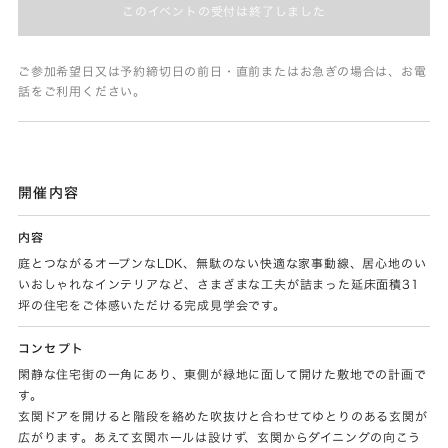
このイベントの受付は終了しました
ご参加希望日又は予約締切日の前日・直前またはお急ぎの場合は、お電
話をご利用ください。
開催内容
内容
庭とつながるオープンなLDK、無駄のない快適な家事動線、居心地のい
いおしゃれなインテリアなど、さまざまな工夫が詰まった延床面積31
坪の住宅をご体感いただける完成見学会です。
コンセプト
閑静な住宅街の一角にあり、東側が緑地に面して開けた敷地での計画で
す。
玄関ドアを開けると階段を絡めた吹抜けと合わせてゆとりのある玄関が
広がります。あえて玄関ホールは設けず、玄関からダイニングの向こう