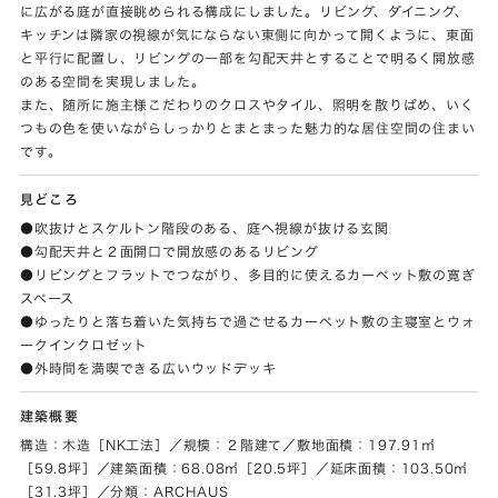
に広がる庭が直接眺められる構成にしました。リビング、ダイニング、
キッチンは隣家の視線が気にならない東側に向かって開くように、東面
と平行に配置し、リビングの一部を勾配天井とすることで明るく開放感
のある空間を実現しました。
また、随所に施主様こだわりのクロスやタイル、照明を散りばめ、いく
つもの色を使いながらしっかりとまとまった魅力的な居住空間の住まい
です。
見どころ
●吹抜けとスケルトン階段のある、庭へ視線が抜ける玄関
●勾配天井と２面開口で開放感のあるリビング
●リビングとフラットでつながり、多目的に使えるカーペット敷の寛ぎ
スペース
●ゆったりと落ち着いた気持ちで過ごせるカーペット敷の主寝室とウォ
ークインクロゼット
●外時間を満喫できる広いウッドデッキ
建築概要
構造：木造［NK工法］／規模：２階建て／敷地面積：197.91㎡
［59.8坪］／建築面積：68.08㎡［20.5坪］／延床面積：103.50㎡
［31.3坪］／分類：ARCHAUS