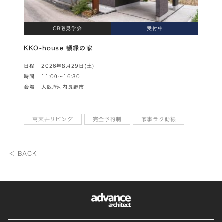
OB宅見学会
受付中
KKO-house 額縁の家
日程
2026年8月29日(土)
時間
11:00～16:30
会場
大阪府河内長野市
高天井リビング
完全予約制
家事ラク動線
＜ BACK