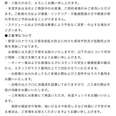
解・ご協力のほど、よろしくお願い申し上げます。
・本見学会は当社とご商談中のお客様、ご契約者様のみご参加いただけ
ます。ご新規の方および建築・インテリア・不動産関連の方や建築分野
の学生のご予約は承ることができません。
・スケジュールおよび内容は事情により予告なく変更・中止する場合が
ございます。
●ご見学について
・新型コロナウイルス感染症拡大防止に向けた感染予防及び拡散防止対
策を実施しております。
お客様には大変ご不便をお掛けいたしますが、以下の点について何卒
ご理解・ご協力を賜りますようお願い申し上げます。
―オーナー様およびお客様ならびにスタッフの安全と健康配慮の観点
から、スタッフがマスク着用の上でご対応させていただきます。
―お客様におかれましてもご来場の際およびご見学中はマスク着用を
お願いいたします。
―会場の出入り口に消毒液を設置しておりますので、ご入室の際は手
指の消毒をお願いいたします。
―ご来場前にお客様にて検温いただき、体温チェックをお願いいたし
ます。
風邪の諸症状や発熱、強いだるさや息苦しさなど体調にご不安があ
る場合は、ご来場をお控えくださいますようお願い申し上げます。