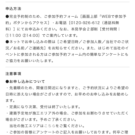
申込方法
●完全予約制のため、ご参加予約フォーム［画面上部「WEBで参加予
約」ボタンからアクセス］・お電話［0120-926-612（通話料無
料）］にてお申込みください。なお、本見学会２部制［受付時間｜
①11:00 ②14:00］でご案内しています。
●ネットでお申し込みの際は［ご希望日時／ご参加人数／当社でのご状
況／お名前／ご連絡先］をお知らせください。また、はじめて当社のイ
ベントに参加される方はご参加予約フォーム内の簡単なアンケートにも
ご協力をお願いいたします。
注意事項
●お申し込みについて
・先着順のため、開催日間近になりますと、ご予約状況によりご希望の
日時に添えない場合がございますので、お早めのお申し込みをお勧めし
ます。
・定員になり次第、受付は終了いたします。
・建築予定地が施工エリア外の場合、ご参加をお断わりさせていただく
場合がございます。予めご了承ください。
当社の施工エリアは
こちら
をご覧ください。
・ご参加の皆様にアンケートのご記入をお願いしております。何卒ご理