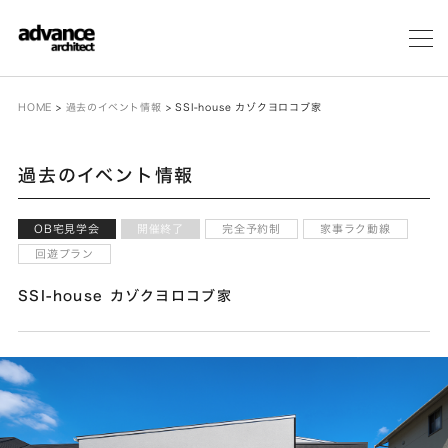
メ
ニ
ュ
ー
HOME
>
過去のイベント情報
>
SSI-house カゾクヨロコブ家
過去のイベント情報
OB宅見学会
開催終了
完全予約制
家事ラク動線
回遊プラン
SSI-house カゾクヨロコブ家