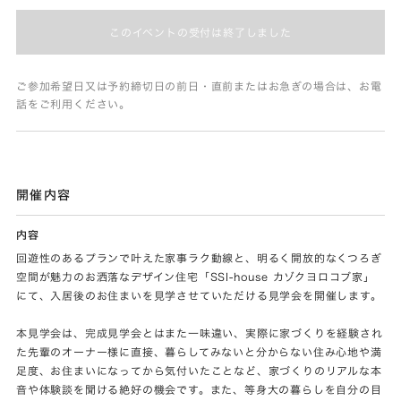
このイベントの受付は終了しました
ご参加希望日又は予約締切日の前日・直前またはお急ぎの場合は、お電
話をご利用ください。
開催内容
内容
回遊性のあるプランで叶えた家事ラク動線と、明るく開放的なくつろぎ
空間が魅力のお洒落なデザイン住宅「SSI-house カゾクヨロコブ家」
にて、入居後のお住まいを見学させていただける見学会を開催します。
本見学会は、完成見学会とはまた一味違い、実際に家づくりを経験され
た先輩のオーナー様に直接、暮らしてみないと分からない住み心地や満
足度、お住まいになってから気付いたことなど、家づくりのリアルな本
音や体験談を聞ける絶好の機会です。また、等身大の暮らしを自分の目