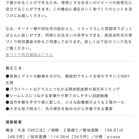
で確かめることができるため、理想とする住まいのイメージの具現化に
役立てることができます。この機会に満足のいく家づくりのヒントを見
つけにお越しください。
なお、オーナー様や同住宅の設計士と、リラックスした雰囲気でざっく
ばらんに話しができ、同時にお住まいの見学もできる、座談会形式の家
づくり特別講座の枠もご用意しております。詳しくは下記のリンク先を
ご覧ください。
家づくり特別講座はこちら
見どころ
●家族とゲストの動線を分けた、機能的でキレイを保ちやすい２WAY
玄関
●プライベートなテラスとつながる開放感抜群の高天井リビング
●シームレスにつながる家事や子育てのしやすい回遊動線
●造作本棚を手すり壁に配した、小さな図書館のような２階ホール
●大きな窓で明るく、外の景色を眺めながら作業できる書斎
建築概要
構造：木造［NK工法］／規模：２階建て／敷地面積： 159.81㎡
［48.3坪］／延床面積：114.26㎡［34.5坪］／分類：a-casa