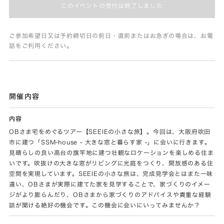
このイベントの受付は終了しました
ご参加希望日又は予約締切日の前日・直前またはお急ぎの場合は、お電
話をご利用ください。
開催内容
内容
OBさま宅をめぐるツアー【SEEIEの小さな旅】。今回は、大阪府吹田
市に建つ「SSM-house - 大きな窓と暮らす家 -」に会いに行きます。
見晴らしの良い高台の旗竿地に建つ壮観なロケーションを楽しめる住ま
いです。吹抜けの大きな窓がリビングに光庭をつくり、開放感のある住
空間を実現しています。SEEIEの小さな旅は、完成見学会とはまた一味
違い、OBさまが実際に建てた家を見学することで、家づくりのイメー
ジがより膨らんだり、OBさまから家づくりのアドバイスや貴重な経験
談が聞ける絶好の機会です。この機会に会いにいってみませんか？