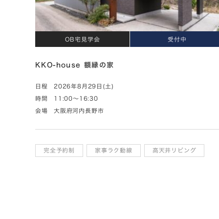
OB宅見学会
受付中
KKO-house 額縁の家
日程
2026年8月29日(土)
時間
11:00～16:30
会場
大阪府河内長野市
完全予約制
家事ラク動線
高天井リビング