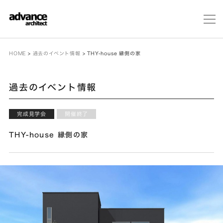
メ
ニ
ュ
ー
HOME
>
過去のイベント情報
>
THY-house 縁側の家
過去のイベント情報
完成見学会
開催終了
THY-house 縁側の家