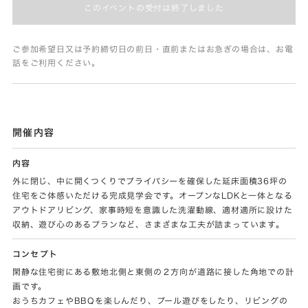
このイベントの受付は終了しました
ご参加希望日又は予約締切日の前日・直前またはお急ぎの場合は、お電
話をご利用ください。
開催内容
内容
外に閉じ、中に開くつくりでプライバシーを確保した延床面積36坪の
住宅をご体感いただける完成見学会です。オープンなLDKと一体となる
アウトドアリビング、家事時短を意識した洗濯動線、適材適所に設けた
収納、遊び心のあるプランなど、さまざまな工夫が詰まっています。
コンセプト
閑静な住宅街にある敷地北側と東側の２方向が道路に接した角地での計
画です。
おうちカフェやBBQを楽しんだり、プール遊びをしたり、リビングの