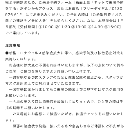
完全予約制のため、ご来場予約フォーム［画面上部「ネットで来場予約
をする」ボタンからアクセス］またはお電話［フリーダイヤル／0120-
926-612］にてお申込みください。ご予約の際は［ご希望日時／お名
前／ご連絡先／参加人数］をお知らせください。なお、本見学会は１日
５部制［受付時間｜①10:00 ②11:30 ③13:00 ④14:30 ⑤16:00］
でご案内しています。
注意事項
●新型コロナウイルス感染症拡大に伴い、感染予防及び拡散防止対策を
実施しております。
お客様には大変ご不便をお掛けいたしますが、以下の点について何卒
ご理解・ご協力を賜りますようお願い申し上げます。
―お客様ならびにスタッフの安全と健康配慮の観点から、スタッフが
マスク着用の上でご対応させていただきます。
―お客様におかれましてもご来場の際およびご見学中はマスク着用を
お願いいたします。
―会場の出入り口に消毒液を設置しておりますので、ご入室の際は手
指の消毒をお願いいたします。
―ご来場前にお客様にて検温いただき、体温チェックをお願いいたし
ます。
風邪の諸症状や発熱、強いだるさや息苦しさなど体調にご不安があ