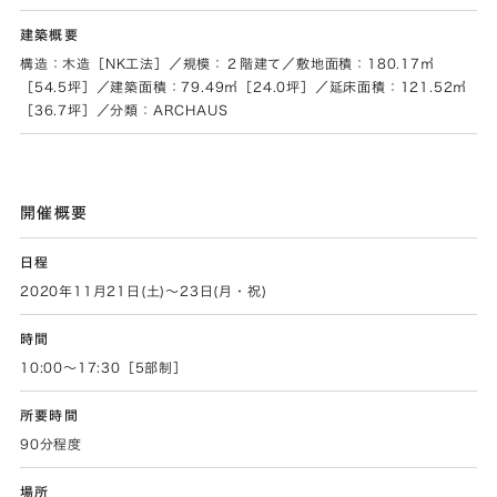
建築概要
構造：木造［NK工法］／規模：２階建て／敷地面積：180.17㎡
［54.5坪］／建築面積：79.49㎡［24.0坪］／延床面積：121.52㎡
［36.7坪］／分類：ARCHAUS
開催概要
日程
2020年11月21日(土)～23日(月・祝)
時間
10:00～17:30［5部制］
所要時間
90分程度
場所