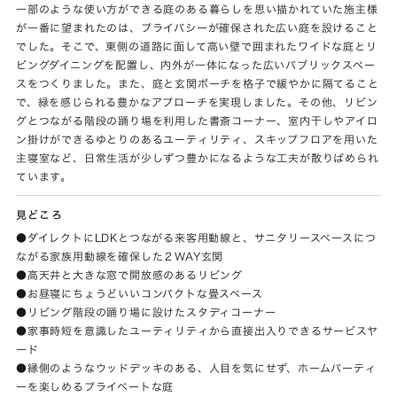
一部のような使い方ができる庭のある暮らしを思い描かれていた施主様
が一番に望まれたのは、プライバシーが確保された広い庭を設けること
でした。そこで、東側の道路に面して高い壁で囲まれたワイドな庭とリ
ビングダイニングを配置し、内外が一体になった広いパブリックスペー
スをつくりました。また、庭と玄関ポーチを格子で緩やかに隔てること
で、緑を感じられる豊かなアプローチを実現しました。その他、リビン
グとつながる階段の踊り場を利用した書斎コーナー、室内干しやアイロ
ン掛けができるゆとりのあるユーティリティ、スキップフロアを用いた
主寝室など、日常生活が少しずつ豊かになるような工夫が散りばめられ
ています。
見どころ
●ダイレクトにLDKとつながる来客用動線と、サニタリースペースにつ
ながる家族用動線を確保した２WAY玄関
●高天井と大きな窓で開放感のあるリビング
●お昼寝にちょうどいいコンパクトな畳スペース
●リビング階段の踊り場に設けたスタディコーナー
●家事時短を意識したユーティリティから直接出入りできるサービスヤ
ード
●縁側のようなウッドデッキのある、人目を気にせず、ホームパーティ
ーを楽しめるプライベートな庭