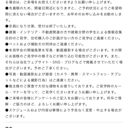
る場合は、ご来場をお控えくださいますようお願い申し上げます。
●先着順のため、開催日間近になりますと、ご予約状況によりご希望時
間に添えない場合がございますので、お早めのお申し込みをお勧めしま
す。
●定員になり次第、受付は終了いたします。
●建築・インテリア・不動産関連の方や建築分野の学生による情報収集
目的のご見学、住宅購入のご計画がない方のご見学はご遠慮ください。
●ペットおよび補助犬の同伴はご遠慮ください。
●本見学会の開催風景を写真・動画撮影する場合がございます。その際
にお客様のご見学中の様子などが映り込む可能性がございます。また、
それらは当社ウェブサイト・SNS・ブログなどで掲載させていただく場
合がございます。予めご了承ください。
●写真・動画撮影および録音（カメラ・携帯・スマートフォン・タブレ
ットなどによる撮影行為）はご遠慮ください。
●施主様のご厚意で大切な建物をお借りしております。ご見学時のルー
ル・マナーを守って、ご見学くださいますようお願い申し上げます。
●ご来場の皆様にアンケートのご記入をお願いしております。何卒ご理
解・ご協力のほど、よろしくお願い申し上げます。
●スケジュールおよび内容は事情により予告なく変更・中止する場合が
ございます。