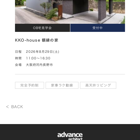
OB宅見学会
受付中
KKO-house 額縁の家
日程
2026年8月29日(土)
時間
11:00～16:30
会場
大阪府河内長野市
完全予約制
家事ラク動線
高天井リビング
＜ BACK