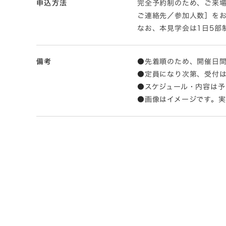
申込方法
完全予約制のため、ご来場
ご連絡先／参加人数］を
なお、本見学会は1日5部制［受
備考
●先着順のため、開催日
●定員になり次第、受付
●スケジュール・内容は予
●画像はイメージです。