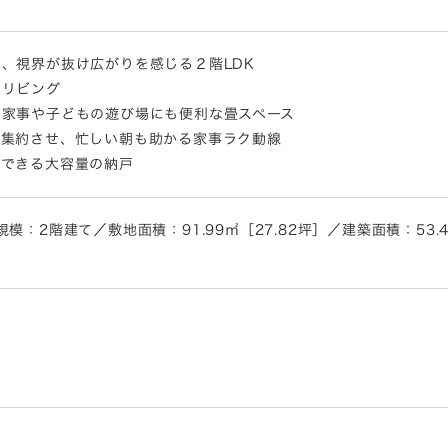
、視界が抜け広がりを感じる２階LDK
るリビング
た家事や子どもの遊び場にも便利な畳スペース
を集約させ、忙しい朝も助かる家事ラク動線
スできる大容量の納戸
：2階建て／敷地面積：91.99㎡［27.82坪］／建築面積：53.41