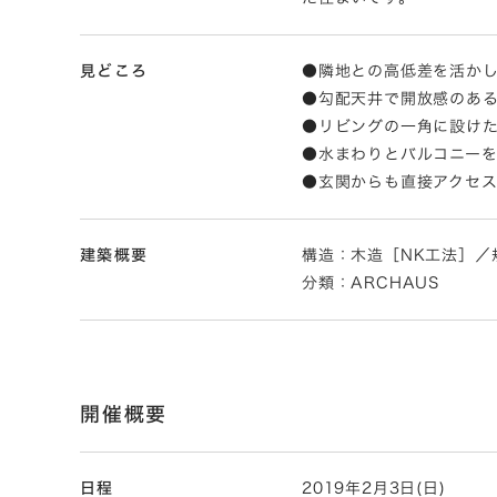
見どころ
●隣地との高低差を活かし
●勾配天井で開放感のあ
●リビングの一角に設け
●水まわりとバルコニー
●玄関からも直接アクセ
建築概要
構造：木造［NK工法］／規模
分類：ARCHAUS
開催概要
日程
2019年2月3日(日)