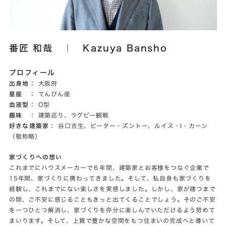
番匠 和哉 ｜ Kazuya Bansho
プロフィール
出身地：
大阪府
星座 ：
てんびん座
血液型：
O型
趣味 ：
建築巡り、ラグビー観戦
好きな建築家：
谷口吉生、ピーター・ズントー、ルイス・I・カーン
（敬称略）
家づくりへの想い
これまでにハウスメーカーで６年間、建築家とお客様をつなぐ企業で
15年間、家づくりに携わってきました。そして、私自身も家づくりを
経験し、これまでにない楽しさを実感しました。しかし、家が建つまで
の間、ご不安に感じることもきっと出てくることでしょう。そのご不安
を一つひとつ解消し、家づくりを存分に楽しんでいただけるよう努めて
まいります。そして、上質で豊かな空間をもつ住まいの完成へと導いて