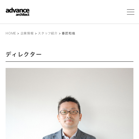
メ
ニ
ュ
ー
HOME
>
企業情報
>
スタッフ紹介
>
番匠和哉
ディレクター