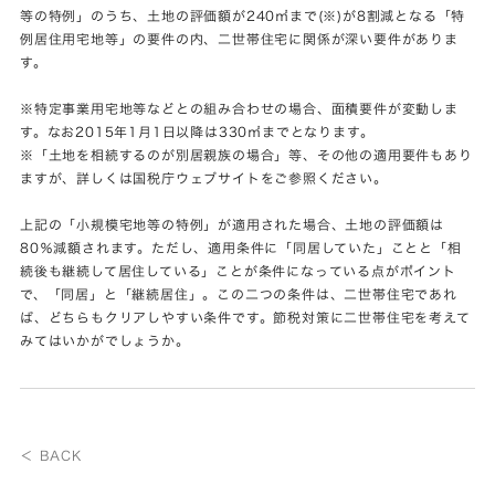
等の特例」のうち、土地の評価額が240㎡まで(※)が8割減となる「特
例居住用宅地等」の要件の内、二世帯住宅に関係が深い要件がありま
す。
※特定事業用宅地等などとの組み合わせの場合、面積要件が変動しま
す。なお2015年1月1日以降は330㎡までとなります。
※「土地を相続するのが別居親族の場合」等、その他の適用要件もあり
ますが、詳しくは国税庁ウェブサイトをご参照ください。
上記の「小規模宅地等の特例」が適用された場合、土地の評価額は
80％減額されます。ただし、適用条件に「同居していた」ことと「相
続後も継続して居住している」ことが条件になっている点がポイント
で、「同居」と「継続居住」。この二つの条件は、二世帯住宅であれ
ば、どちらもクリアしやすい条件です。節税対策に二世帯住宅を考えて
みてはいかがでしょうか。
＜ BACK