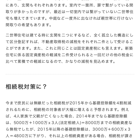
にあり、玄関もそれぞれあります。室内で一箇所、扉で繋がっている間
取りが多かったのですが、最近は一切室内では繋がっていない二世帯住
宅も増えてきています。中庭など一度外に出なければ親世帯に行けない
間取りの希望もあります。
二世帯住宅は建てる時に玄関を二つにするなど、全く孤立した構造にし
て区分登記すれば、不動産取得税の減税をそれぞれ二件として受けるこ
とができます。また、これと同じことは固定資産税にも言えます。新築
住宅に係る固定資産税の軽減を二件受けられると一回だけの他の税金に
比べて累積での軽減になるので、かなりの減税を見込めます。
相続税対策に？
今まで庶民には無縁だった相続税が2015年から基礎控除額を4割削減
されるために、相続税の対象者が大幅に増えると予想されます。例え
ば、4人家族で父親が亡くなった場合、2014年までなら基礎控除額
は、5000万＋1000万ｘ3人(法定相続人)＝8000万までの相続資産な
ら無税でしたが、2015年以降の基礎控除額は、3000万＋600万ｘ3
人＝4800万に下がり、それ以上の相続資産がある場合、相続税が課さ