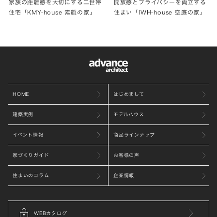
家族の距離感を大切にする二世帯
開放感とプライバシーを両立する
住宅「KMY-house 素顔の家」
住まい「IWH-house 空庭の家」
HOME
はじめまして
建築実例
モデルハウス
イベント情報
商品ラインナップ
家づくりガイド
お客様の声
住まいのコラム
企業情報
WEBカタログ