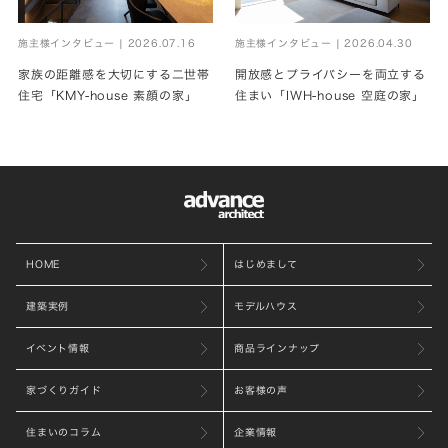
施主様インタビュー | 2026.07.16
施主様インタビュー | 2026.04.30
家族の距離感を大切にする二世帯
開放感とプライバシーを両立する
住宅「KMY-house 素顔の家」
住まい「IWH-house 空庭の家」
HOME
はじめまして
建築実例
モデルハウス
イベント情報
商品ラインナップ
家づくりガイド
お客様の声
住まいのコラム
企業情報