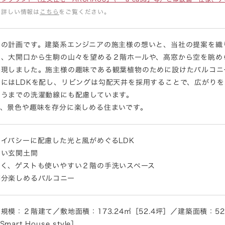
る詳しい情報は
こちら
をご覧ください。
での計画です。建築系エンジニアの施主様の想いと、当社の提案を織
し、大開口から生駒の山々を望める２階ホールや、高窓から空を眺め
実現しました。施主様の趣味である観葉植物のために設けたバルコニ
にはLDKを配し、リビングは勾配天井を採用することで、広がり
まうまでの洗濯動線にも配慮しています。
て、景色や趣味を存分に楽しめる住まいです。
イバシーに配慮した光と風がめぐるLDK
るい玄関土間
すく、ゲストも使いやすい２階の手洗いスペース
存分楽しめるバルコニー
模：２階建て／敷地面積：173.24㎡［52.4坪］／建築面積：52.9
rt House style］