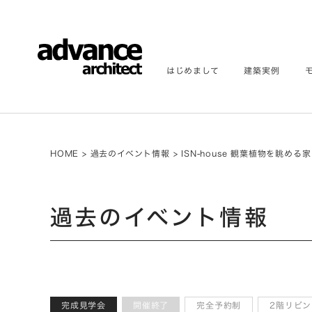
はじめまして
建築実例
HOME
>
過去のイベント情報
>
ISN-house 観葉植物を眺める家
過去のイベント情報
完成見学会
開催終了
完全予約制
2階リビン