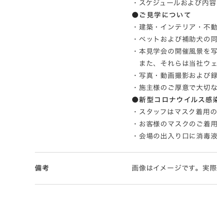
・スケジュールおよび内
●ご見学について
・建築・インテリア・不
・ペットおよび補助犬の
・本見学会の開催風景を
また、それらは当社ウェ
・写真・動画撮影および
・施主様のご厚意で大切
●新型コロナウイルス感
・スタッフはマスク着用
・お客様のマスクのご着
・会場の出入り口に消毒
備考
画像はイメージです。実