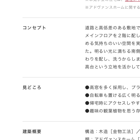
※アドヴァンスホームに関す
コンセプト
道路と高低差のある敷地
メインフロアを２階に配
める気持ちのいい空間を
た。明るい光に満ちる南側
わりを配し、洗うからし
高台という立地を活かし
見どころ
●高窓を多く採用し、プラ
●自転車も置ける広く明
●帰宅時にアクセスしや
●趣味の観葉植物を思う
建築概要
構造：木造［金物工法］／規
類：アドヴァンスホーム［Sma