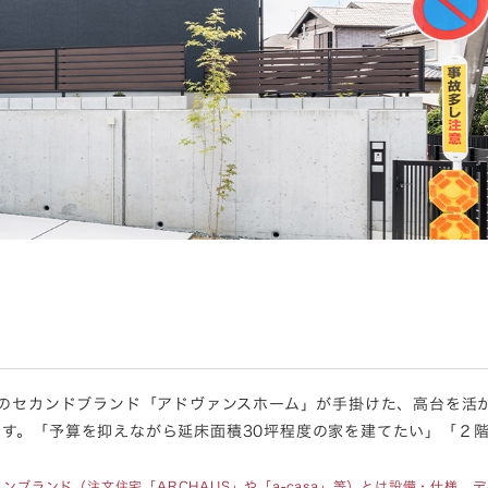
らのセカンドブランド「アドヴァンスホーム」が手掛けた、高台を活
す。「予算を抑えながら延床面積30坪程度の家を建てたい」「２
ンブランド（注文住宅「ARCHAUS」や「a-casa」等）とは設備・仕様、