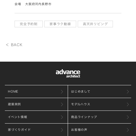
会場
大阪府河内長野市
完全予約制
家事ラク動線
高天井リビング
＜ BACK
HOME
はじめまして
建築実例
モデルハウス
イベント情報
商品ラインナップ
家づくりガイド
お客様の声