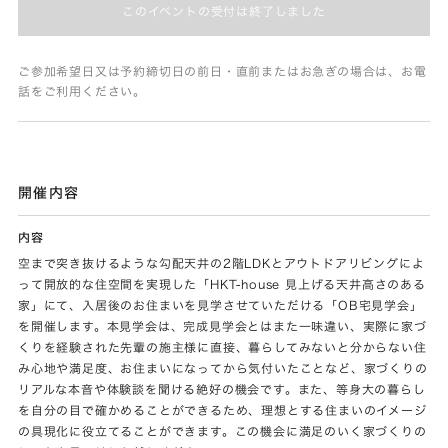
このイベントの受付は終了しました
ご参加希望日又は予約締切日の前日・直前またはお急ぎの場合は、お電
話をご利用ください。
開催内容
内容
空まで突き抜けるような勾配天井の2階LDKとアウトドアリビングによ
って開放的な住空間を実現した「HKT-house 見上げる天井高さのある
家」にて、入居後のお住まいを見学させていただける「OB宅見学会」
を開催します。本見学会は、完成見学会とはまた一味違い、実際に家づ
くりを経験された先輩の施主様に直接、暮らしてみないと分からない住
み心地や満足度、お住まいになってから気付いたことなど、家づくりの
リアルな本音や体験談を聞ける絶好の機会です。また、等身大の暮らし
を自分の目で確かめることができるため、理想とする住まいのイメージ
の具現化に役立てることができます。この機会に満足のいく家づくりの