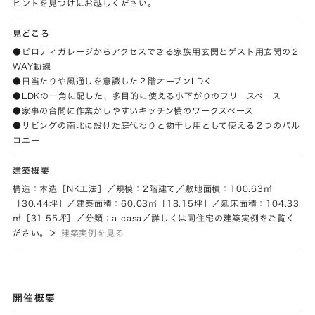
ヒントを見つけにお越しください。
見どころ
●ピロティガレージからアクセスできる家族用玄関とゲスト用玄関の２
WAY動線
●日当たりや風通しを意識した２階オープンLDK
●LDKの一角に配した、多目的に使える小下がりのフリースペース
●家事の合間に作業がしやすいキッチン横のワークスペース
●リビングの南北に設けた庭代わりと物干し用として使える２つのバル
コニー
建築概要
構造：木造［NK工法］／規模：2階建て／敷地面積：100.63㎡
［30.44坪］／建築面積：60.03㎡［18.15坪］／延床面積：104.33
㎡［31.55坪］／分類：a-casa／詳しくは同住宅の建築実例をご覧く
ださい。＞
建築実例を見る
開催概要