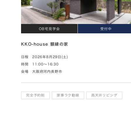
OB宅見学会
受付中
KKO-house 額縁の家
日程
2026年8月29日(土)
時間
11:00～16:30
会場
大阪府河内長野市
完全予約制
家事ラク動線
高天井リビング