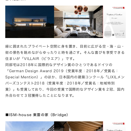
緑に囲まれたプライベート空間に身を置き、目前に広がる空・海・山・
街の景色を眺めながらゆったりと時を過ごす。そんな喜びを享受できる
住まいが「VILLAIR（ビラエア）」です。
同邸宅は2018年に国際的なデザイン賞のひとつであるドイツの
「German Design Award 2019（受賞年度：2018年／受賞名：
Special Mention）」のほか、日本国内の建築コンクール「LIXILメン
バーズコンテスト2018（受賞年度：2018年／受賞名：地域特別
賞）」も受賞しており、今回の受賞で国際的なデザイン賞を２冠、国内
外合わせて３冠獲得したことになります。
■ISM-house 東雲の家（Bridge）