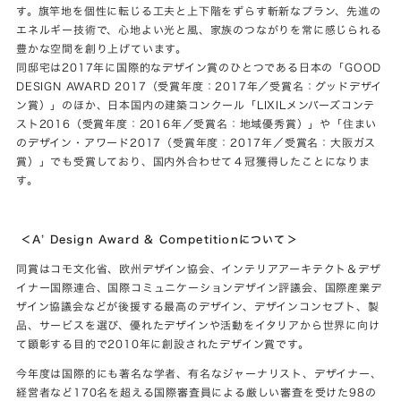
す。旗竿地を個性に転じる工夫と上下階をずらす斬新なプラン、先進の
エネルギー技術で、心地よい光と風、家族のつながりを常に感じられる
豊かな空間を創り上げています。
同邸宅は2017年に国際的なデザイン賞のひとつである日本の「GOOD
DESIGN AWARD 2017（受賞年度：2017年／受賞名：グッドデザイ
ン賞）」のほか、日本国内の建築コンクール「LIXILメンバーズコンテ
スト2016（受賞年度：2016年／受賞名：地域優秀賞）」や「住まい
のデザイン・アワード2017（受賞年度：2017年／受賞名：大阪ガス
賞）」でも受賞しており、国内外合わせて４冠獲得したことになりま
す。
＜A’ Design Award & Competitionについて＞
同賞はコモ文化省、欧州デザイン協会、インテリアアーキテクト＆デザ
イナー国際連合、国際コミュニケーションデザイン評議会、国際産業デ
ザイン協議会などが後援する最高のデザイン、デザインコンセプト、製
品、サービスを選び、優れたデザインや活動をイタリアから世界に向け
て顕彰する目的で2010年に創設されたデザイン賞です。
今年度は国際的にも著名な学者、有名なジャーナリスト、デザイナー、
経営者など170名を超える国際審査員による厳しい審査を受けた98の