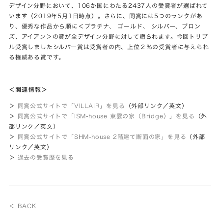
デザイン分野において、106か国にわたる2437人の受賞者が選ばれて
います（2019年5月1日時点）。さらに、同賞には5つのランクがあ
り、優秀な作品から順に＜プラチナ、 ゴールド、 シルバー、ブロン
ズ、アイアン＞の賞が全デザイン分野に対して贈られます。今回トリプ
ル受賞しましたシルバー賞は受賞者の内、上位２％の受賞者に与えられ
る権威ある賞です。
＜関連情報＞
＞
同賞公式サイトで「VILLAIR」を見る
（外部リンク／英文）
＞
同賞公式サイトで「ISM-house 東雲の家（Bridge）」を見る
（外
部リンク／英文）
＞
同賞公式サイトで「SHM-house 2階建て断面の家」を見る
（外部
リンク／英文）
＞
過去の受賞歴を見る
＜ BACK