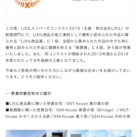
この度、LIXILメンバーズコンテスト2019（主催：株式会社LIXIL）の
新築部門にて、LIXIL商品の施工事例として優秀と認められた作品に贈
られる「LIXIL商品賞」に１邸、全国から集められた作品の中でも特に
優秀と認められた作品に健闘を称える「敢闘賞」に４邸、計５邸が受賞
いたしました。また、同コンテストが開始された2012年度から2019
年度にわたって８年連続の入賞となりました。
今後もご家族の想いをかたちにしながら最適な住まいをお届けしてまい
ります。どうぞご期待ください。
― 受賞対象住宅のご紹介
■LIXIL商品賞に輝いた受賞住宅：SNT-house 葦の葉の家
■敢闘賞に輝いた受賞住宅：ISM-house 東雲の家（Bridge）／MUT-
house かぞくさかえる家／KNI-house 集う家／SSH-house 光彩の家