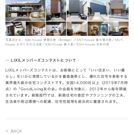
写真左から、ISM-house 東雲の家（Bridge）／SNT-house 葦の葉の家／MUT-
house かぞくさかえる家／KNI-house 集う家／SSH-house 光彩の家
― LIXILメンバーズコンテストについて
LIXILメンバーズコンテストは、お客様にとって「いい住まい、いい暮
らし」をいかに実現しているかを審査基準とし、優れた住宅を表彰する
業界最大級の住宅コンテストです。全国14,000社以上（2019年7月時
点）の「GoodLiving友の会」の会員を対象に、2012年から毎年開催
されています。新築部門では、新築住宅の意匠やプランニングの工夫、
生活者や周辺環境への配慮、住宅性能等を総合的に審査されます。
＜ BACK