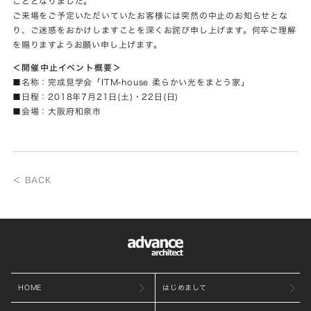
こととなりました。
ご来場をご予定いただいていたお客様には突然の中止のお知らせとな
り、ご迷惑をおかけしますことを深くお詫び申し上げます。何卒ご理解
を賜りますようお願い申し上げます。
＜開催中止イベント概要＞
■名称：完成見学会「ITM-house 柔らかい光をまとう家」
■日程：2018年7月21日(土)・22日(日)
■会場：大阪府和泉市
＜ BACK
HOME
はじめまして