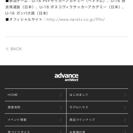
■参加チーム：U-16 PVFサッカーアカデミー（ベトナム）、U-16 奈
良県選抜（日本）、U-16 ボスコヴィラサッカーアカデミー（日本）、
U-16 ガンバ大阪（日本）
■オフィシャルサイト：
http://www.naratv.co.jp/fftn/
＜ BACK
HOME
はじめまして
建築実例
モデルハウス
イベント情報
商品ラインナップ
家づくりガイド
お客様の声