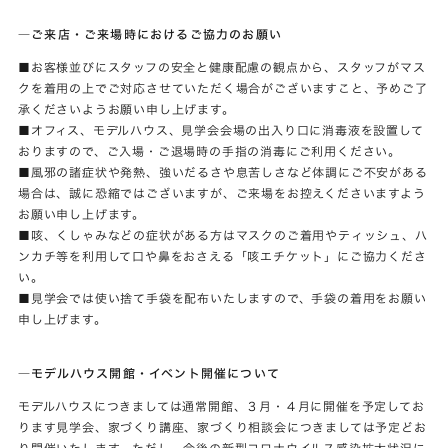
―ご来店・ご来場時におけるご協力のお願い
■お客様並びにスタッフの安全と健康配慮の観点から、スタッフがマス
クを着用の上でご対応させていただく場合がございますこと、予めご了
承くださいようお願い申し上げます。
■オフィス、モデルハウス、見学会会場の出入り口に消毒液を設置して
おりますので、ご入場・ご退場時の手指の消毒にご利用ください。
■風邪の諸症状や発熱、強いだるさや息苦しさなど体調にご不安がある
場合は、誠に恐縮ではございますが、ご来場をお控えくださいますよう
お願い申し上げます。
■咳、くしゃみなどの症状がある方はマスクのご着用やティッシュ、ハ
ンカチ等を利用して口や鼻をおさえる「咳エチケット」にご協力くださ
い。
■見学会では使い捨て手袋を配布いたしますので、手袋の着用をお願い
申し上げます。
―モデルハウス開館・イベント開催について
モデルハウスにつきましては通常開館、３月・４月に開催を予定してお
ります見学会、家づくり講座、家づくり相談会につきましては予定どお
り開催いたします。ただし、今後の新型コロナウイルス感染拡大状況に