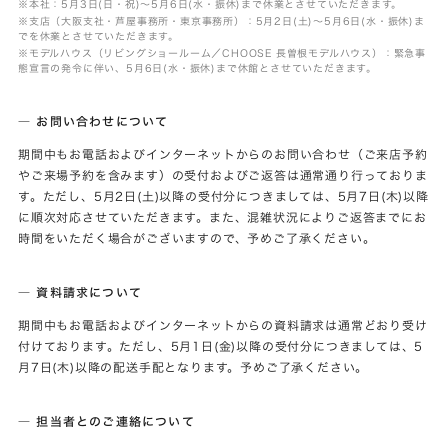
※本社：5月3日(日・祝)～5月6日(水・振休)まで休業とさせていただきます。
※支店（大阪支社・芦屋事務所・東京事務所）：5月2日(土)～5月6日(水・振休)ま
でを休業とさせていただきます。
※モデルハウス（リビングショールーム／CHOOSE 長曽根モデルハウス）：緊急事
態宣言の発令に伴い、5月6日(水・振休)まで休館とさせていただきます。
― お問い合わせについて
期間中もお電話およびインターネットからのお問い合わせ（ご来店予約
やご来場予約を含みます）の受付およびご返答は通常通り行っておりま
す。ただし、5月2日(土)以降の受付分につきましては、5月7日(木)以降
に順次対応させていただきます。また、混雑状況によりご返答までにお
時間をいただく場合がございますので、予めご了承ください。
― 資料請求について
期間中もお電話およびインターネットからの資料請求は通常どおり受け
付けております。ただし、5月1日(金)以降の受付分につきましては、5
月7日(木)以降の配送手配となります。予めご了承ください。
― 担当者とのご連絡について