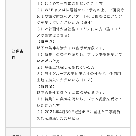
１）はじめて当社にご相談いただく方
２）WEBまたはお電話からご予約の上、ご面談時
にその場で所定のアンケートにご回答とヒアリン
グを受けていただいた方（※４）
３）ご計画地が当社施工エリア内の方（施工エリ
アの確認は
こちら
）
〈特典２〉
以下の条件を満たすお客様が対象です。
対象条
１）特典１の条件を満たし、プラン提案を受けて
件
いただいた方
２）現在土地探しをされている方
３）当社グループの不動産会社の仲介で、住宅用
土地を購入いただいた方（※２）
〈特典３〉
以下の条件を満たすお客様が対象です。
１）特典１の条件を満たし、プラン提案を受けて
いただいた方
２）2021年4月30日(金)までに当社と工事請負
契約を締結いただいた方