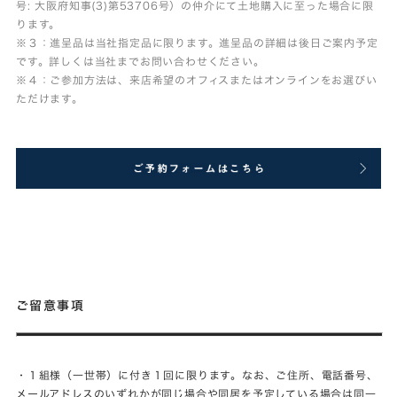
号: 大阪府知事(3)第53706号）の仲介にて土地購入に至った場合に限
ります。
※３：進呈品は当社指定品に限ります。進呈品の詳細は後日ご案内予定
です。詳しくは当社までお問い合わせください。
※４：ご参加方法は、来店希望のオフィスまたはオンラインをお選びい
ただけます。
ご留意事項
・１組様（一世帯）に付き１回に限ります。なお、ご住所、電話番号、
メールアドレスのいずれかが同じ場合や同居を予定している場合は同一