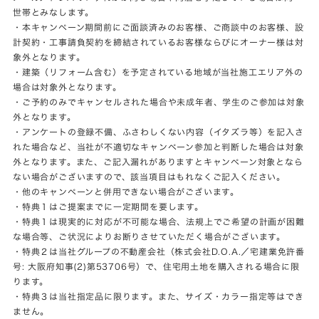
世帯とみなします。
・本キャンペーン期間前にご面談済みのお客様、ご商談中のお客様、設
計契約・工事請負契約を締結されているお客様ならびにオーナー様は対
象外となります。
・建築（リフォーム含む）を予定されている地域が当社施工エリア外の
場合は対象外となります。
・ご予約のみでキャンセルされた場合や未成年者、学生のご参加は対象
外となります。
・アンケートの登録不備、ふさわしくない内容（イタズラ等）を記入さ
れた場合など、当社が不適切なキャンペーン参加と判断した場合は対象
外となります。また、ご記入漏れがありますとキャンペーン対象となら
ない場合がございますので、該当項目はもれなくご記入ください。
・他のキャンペーンと併用できない場合がございます。
・特典１はご提案までに一定期間を要します。
・特典１は現実的に対応が不可能な場合、法規上でご希望の計画が困難
な場合等、ご状況によりお断りさせていただく場合がございます。
・特典２は当社グループの不動産会社（株式会社D.O.A.／宅建業免許番
号: 大阪府知事(2)第53706号）で、住宅用土地を購入される場合に限
ります。
・特典３は当社指定品に限ります。また、サイズ・カラー指定等はでき
ません。