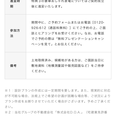
進呈時
特典３の豪華おしゃれ家電についてはご契約成立
期
後に進呈いたします。
期間中に、ご予約フォームまたはお電話［0120-
926-612（通話料無料）］にてご予約の上、ご面
参加方
談とヒアリングをお受けください。なお、お電話
法
でご予約の際は「無料プレゼンテーションキャン
ペーンを見て」とお伝えください。
土地取得済み、候補地がある方は、ご面談当日に
備考
敷地資料（地積測量図や販売図面など）をご持参
ください。
※１：設計プランの作成には一定期間を要します。また、現実的に対応
が不可能な場合、法規上でご希望の計画が困難な場合等、ご状況により
プラン作成をお断りさせていただく場合がございます。予めご了承くだ
さい。
※２
：当社グループの不動産会社「株式会社D.O.A.」（宅建業免許番