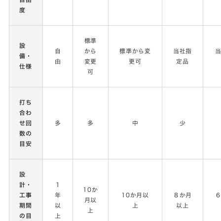
度
標準
設
自
から
標準から変
当社指
備・
由
変更
更可
定品
仕様
可
打ち
合わ
せ回
多
多
中
少
数の
目安
設
計・
１
10か
工事
年
10か月以
８か月
月以
期間
以
上
以上
上
の目
上