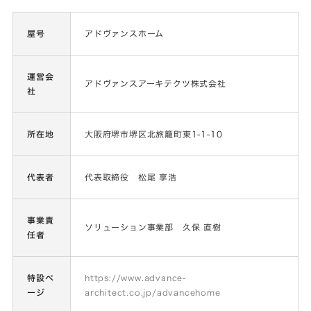
屋号
アドヴァンスホーム
運営会
アドヴァンスアーキテクツ株式会社
社
所在地
大阪府堺市堺区北旅籠町東1-1-10
代表者
代表取締役 松尾 享浩
事業責
ソリューション事業部 久保 直樹
任者
特設ペ
https://www.advance-
ージ
architect.co.jp/advancehome