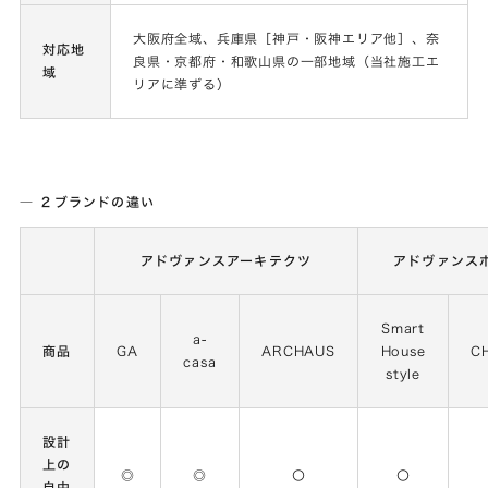
大阪府全域、兵庫県［神戸・阪神エリア他］、奈
対応地
良県・京都府・和歌山県の一部地域（当社施工エ
域
リアに準ずる）
― ２ブランドの違い
アドヴァンスアーキテクツ
アドヴァンス
Smart
a-
商品
GA
ARCHAUS
House
C
casa
style
設計
上の
◎
◎
〇
〇
自由