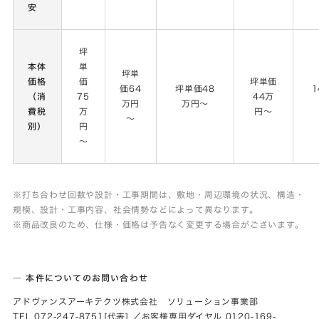
安
坪
本体
単
坪単
価格
価
坪単価
価64
坪単価48
1
（消
75
44万
万円
万円～
費税
万
円～
～
別）
円
～
※打ち合わせ回数や設計・工事期間は、敷地・周辺環境の状況、構造・
規模、設計・工事内容、社会情勢などによって異なります。
※商品改良のため、仕様・価格は予告なく変更する場合がございます。
― 本件についての
お問い合わせ
アドヴァンスアーキテクツ株式会社 ソリューション事業部
TEL 072-247-8751[代表] ／お客様専用ダイヤル 0120-169-