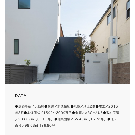
DATA
●建築場所／大阪府●構造／木造軸組●規模／地上2階●竣工／2015
年8月●本体価格／1500～2000万円●分類／ARCHAUS●敷地面積
／203.69㎡［61.61坪］●建築面積／55.48㎡［16.78坪］●延床
面積／98.53㎡［29.80坪］