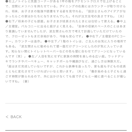
●右上／トイレと洗面コーナーがある1坪の箱をアクセントクロスで仕上げること
で、空間にメリハリを持たせている。ダイニングの右奥にはカウンターが取り付けら
れ、将来、お子さまの勉強や読書をする姿を見守れる。「設計士さんのアイデアがな
かったらこの家はかたちになりませんでした。それが注文住宅の良さですね」（夫）
●右下／将来の子ども部屋。お子さまが成長されたときには仕切って使える。●中上
／主寝室。バルコニーに出ると庭がよく見える。「全体の収納スペースのことはあま
り意識していませんでしたが、波左間さんの方で考えて計画していただけていたの
で、クローゼットもまだ余裕があり、今後も安心です」 ●中右下／主寝室のPCコー
ナー。カウンターは造作。 ●中左下／1階のトイレは、ご主人のお気に入りの場所で
もある。「波左間さんに勧められて壁一面だけグリーンにしたのが気に入っていま
す。知らない間にトイレットペーパーなどの色も壁に合わせてグリーンになっている
んです（笑）」 ●左／人目を気にせずに家族の時間を楽しめる広い庭。ウッドデッ
キでランチやバーベキュー、キャッチボールや縄跳びなど、過ごし方は無限大だ。
「庭はまだ完成していないですが、これから鉄棒を造ったり、家も庭も子どもの成長
とともに変化させていければいいなと思います」（夫）、「働き始めると子どもと過
ごす時間が限られるので、外に出かけなくても庭で子どもと一緒に遊べることが嬉し
いですね」（妻）
＜ BACK