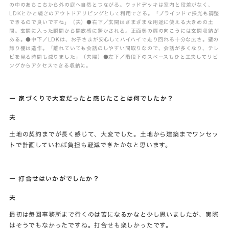
の中のあちこちから外の庭へ自然とつながる。ウッドデッキは室内と段差がなく、
LDKとひと続きのアウトドアリビングとして利用できる。「ブラインドで採光も調整
できるので良いですね」（夫）●右下／玄関はさまざまな用途に使える大きめの土
間。玄関に入った瞬間から開放感に驚かされる。正面奥の扉の向こうには玄関収納が
ある。●中下／LDKは、お子さまが安心してハイハイで走り回れる十分な広さ。壁の
飾り棚は造作。「離れていても会話のしやすい間取りなので、会話が多くなり、テレ
ビを見る時間も減りました」（夫婦）●左下／階段下のスペースもひと工夫してリビ
ングからアクセスできる収納に。
ー 家づくりで大変だったと感じたことは何でしたか？
夫
土地の契約までが長く感じて、大変でした。土地から建築までワンセッ
トで計画していれば負担も軽減できたかなと思います。
ー 打合せはいかがでしたか？
夫
最初は毎回事務所まで行くのは苦になるかなと少し思いましたが、実際
はそうでもなかったですね。打合せも楽しかったです。