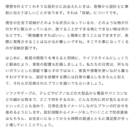
理想を叶えてくれそうな設計士に出会えたときは、皆様から設計士に事
前に伝えてほしいことがあります。それは「収納」についてです。
現在の生活で収納がどのような状況になっているか、どのような物が片
付かずに散らかっているか、捨てることができる物とできない物は何か
などです。「断捨離をすればいい」と簡単に言うことはできますが、実
際に実現させることはなかなか難しいですね。そこで大事になってくる
のが収納計画です。
はじめに、新居の間取りを考えると同時に、ライフスタイルにしっくり
と馴染むよう、家具の配置も計画しましょう。私たちの日常は、何もな
いガランとした部屋で暮らすのではなく、家具や家電を使いながら暮ら
すわけですから、設計を依頼する際には日常の暮らしをきちんと伝え
て、それらが反映されたプランを描いてもらいましょう。
ソファやテーブル、テレビやピアノなどの大型品から電話やパソコンな
どの細かな物まで、どこで何をするのか、どんな方向に何が見えるのか
といったことも含めて、日常生活をイメージしながらプランの打合せを
進めるようにします。設計段階からイメージをしていくことで完成直後
はもちろん、お住まいになってからも時間の経過とともに満足度がきっ
と増していくことでしょう。