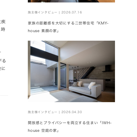
施主様インタビュー | 2026.07.16
大疾
家族の距離感を大切にする二世帯住宅「KMY-
た時
house 素顔の家」
す
がる
険に
施主様インタビュー | 2026.04.30
開放感とプライバシーを両立する住まい「IWH-
house 空庭の家」