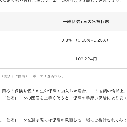
三大疾病特約を付けた場合で、毎月の返済額を比較してみましょう。
一般団信+三大疾病特約
0.8% （0.55%+0.25%）
円
109,224円
5%（完済まで固定）、ボーナス返済なし。
が、同様の保険を個人の生命保険で加入した場合、この差額の倍以上
、「住宅ローンの団信を上手く使うと、保障の手厚い保険により安
に、住宅ローンを選ぶ際には保険の見直しも一緒にご検討されてみ