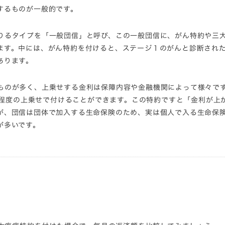
するものが一般的です。
りるタイ
プを「一般団信」と呼び、
この一般団信に、がん特約や三
ます。中には、がん特約を付けると、
ステージ１のがんと診断され
あります。
ものが多く、
上乗せする金利は保障内容や金融機関によって様々で
程度の上乗せで付けることができます。この特約ですと「金利が上
が、
団信は団体で加入する生命保険のため、
実は個人で入る生命保
が多いです。