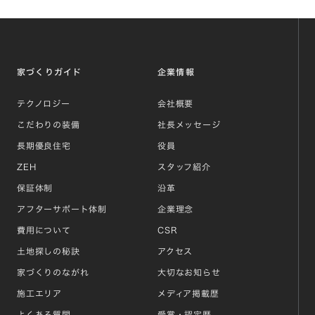
家づくりガイド
企業情報
テクノロジー
会社概要
こだわりの装備
社長メッセージ
長期優良住宅
役員
ZEH
スタッフ紹介
保証体制
沿革
アフターサポート体制
企業理念
費用について
CSR
土地探しの秘訣
アクセス
家づくりのながれ
大切なお知らせ
施工エリア
メディア掲載歴
よくある質問
受賞・認定歴