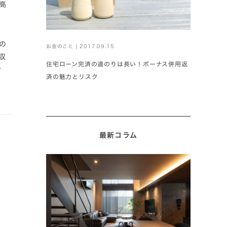
と高
の
お金のこと | 2017.09.15
収
住宅ローン完済の道のりは長い！ボーナス併用返
で
済の魅力とリスク
最新コラム