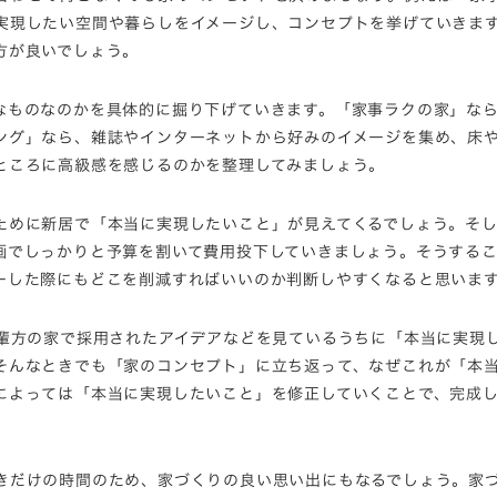
実現したい空間や暮らしをイメージし、コンセプトを挙げていきま
方が良いでしょう。
ものなの​​​かを具体的に掘り下げていきます。「家事ラクの家」な
ング」なら、雑誌やインターネットから好みのイメージを集め、床
ところに高級感を感じるのかを整理してみましょう。
ために新居で「本当に実現したいこと」が見えてくるでしょう。そ
画でしっかりと予算を割いて費用投下していきましょう。そうする
ーした際にもどこを削減すればいいのか判断しやすくなると思いま
先輩方の家で採用されたアイデアなどを見ているうちに「本当に実現
そんなときでも「家のコンセプト」に立ち返って、なぜこれが「本
によっては「本当に実現したいこと」を修正していくことで、完成
きだけの時間のため、家づくりの良い思い出にもなるでしょう。家