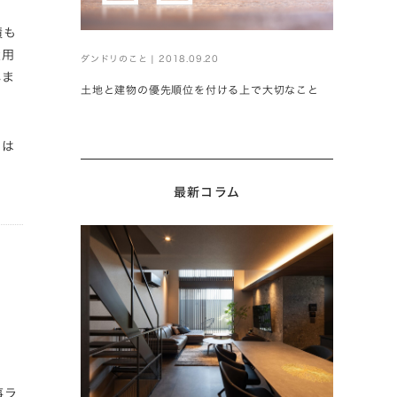
積も
費用
ダンドリのこと | 2018.09.20
れま
土地と建物の優先順位を付ける上で大切なこと
くは
最新コラム
事ラ