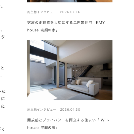
す。
施主様インタビュー | 2026.07.16
家族の距離感を大切にする二世帯住宅「KMY-
ら、
house 素顔の家」
やタ
し
こと
す。
した
当に
した
施主様インタビュー | 2026.04.30
開放感とプライバシーを両立する住まい「IWH-
house 空庭の家」
づく