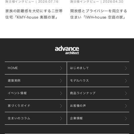
施主様インタビュー | 2026.07.16
施主様インタビュー | 2026.04.30
家族の距離感を大切にする二世帯
開放感とプライバシーを両立する
住宅「KMY-house 素顔の家」
住まい「IWH-house 空庭の家」
HOME
はじめまして
建築実例
モデルハウス
イベント情報
商品ラインナップ
家づくりガイド
お客様の声
住まいのコラム
企業情報