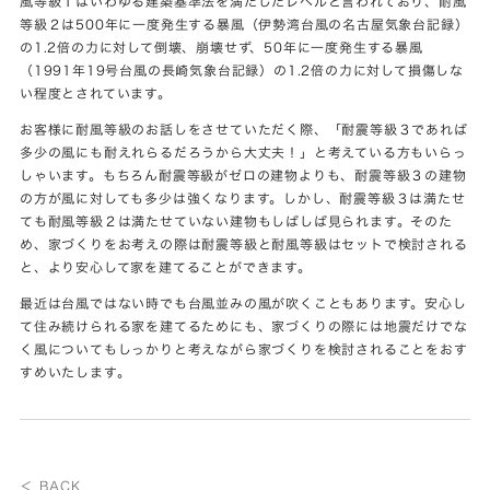
風等級１はいわゆる建築基準法を満たしたレベルと言われており、耐風
等級２は500年に一度発生する暴風（伊勢湾台風の名古屋気象台記録）
の1.2倍の力に対して倒壊、崩壊せず、50年に一度発生する暴風
（1991年19号台風の長崎気象台記録）の1.2倍の力に対して損傷しな
い程度とされています。
お客様に耐風等級のお話しをさせていただく際、「耐震等級３であれば
多少の風にも耐えれらるだろうから大丈夫！」と考えている方もいらっ
しゃいます。もちろん耐震等級がゼロの建物よりも、耐震等級３の建物
の方が風に対しても多少は強くなります。しかし、耐震等級３は満たせ
ても耐風等級２は満たせていない建物もしばしば見られます。そのた
め、家づくりをお考えの際は耐震等級と耐風等級はセットで検討される
と、より安心して家を建てることができます。
最近は台風ではない時でも台風並みの風が吹くこともあります。安心し
て住み続けられる家を建てるためにも、家づくりの際には地震だけでな
く風についてもしっかりと考えながら家づくりを検討されることをおす
すめいたします。
＜ BACK