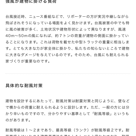
強風が建物に掛ける負荷
台風接近時、ニュース番組などで、リポーターの方が実況中継しながら
飛ばされそうになっている場面をよく見かけます。台風被害の中でも特
に風の被害が多く、土地状況や建物形状によって異なりますが、風速
40ｍ～50ｍの風になれば、約７トンの荷重が建物の側面に掛かってい
ることになります。これは荷物を載せた中型トラックの重量に相当しま
す。とても大きな力が家全体に掛かり、私たちの知らないところで建物
に大きなダメージを与えているのです。そのため、台風にも耐えられる
家づくりが重要なのです。
具体的な耐風対策
建物を設計するにあたって、耐風対策は耐震対策と同じように、壁など
で横からの荷重に耐えられるように設計します。ただ、一般の方には分
かり辛いものですので、分かりやすい基準として「耐風等級」というも
のがあります。
耐風等級は１～２まであり、最高等級（ランク）が耐風等級２です。耐