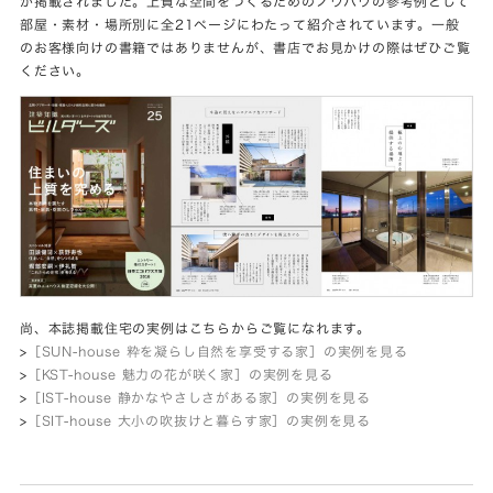
が掲載されました。上質な空間をつくるためのノウハウの参考例として
部屋・素材・場所別に全21ページにわたって紹介されています。一般
のお客様向けの書籍ではありませんが、書店でお見かけの際はぜひご覧
ください。
尚、本誌掲載住宅の実例はこちらからご覧になれます。
>
［SUN-house 粋を凝らし自然を享受する家］の実例を見る
>
［KST-house 魅力の花が咲く家］の実例を見る
>
［IST-house 静かなやさしさがある家］の実例を見る
>
［SIT-house 大小の吹抜けと暮らす家］の実例を見る